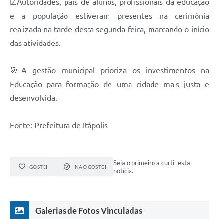
☑Autoridades, pais de alunos, profissionais da educação
e-SIC
e a população estiveram presentes na cerimônia
realizada na tarde desta segunda-feira, marcando o início
Diário Oficial
das atividades.
🎯A gestão municipal prioriza os investimentos na
Educação para formação de uma cidade mais justa e
desenvolvida.
Fonte: Prefeitura de Itápolis
Seja o primeiro a curtir esta
GOSTEI
NÃO GOSTEI
notícia.
Galerias de Fotos Vinculadas