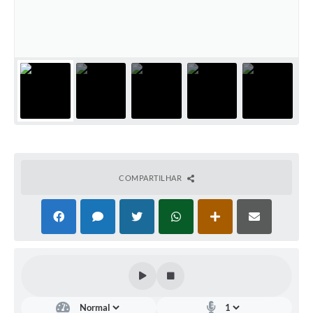
Documentos
Distritos
Água de Qualidade
Gasoduto (Gás Natural)
Feriados Municipais
Bairros Rurais
COMPARTILHAR
História
Galeria de Fotos
Ouvidoria Municipal
Audiências Públicas
Arquivos para Download