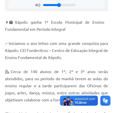
Carta de Serviços
Notícias
Turismo
👩‍🏫Itápolis ganha 1ª Escola Municipal de Ensino
Fundamental em Período Integral
Galeria de Vídeos
Projetos
✅Iniciamos o ano letivo com uma grande conquista para
Itápolis: CEI Fundecitrus – Centro de Educação Integral de
Contas Públicas
Ensino Fundamental de Itápolis.
Links
Telefones Úteis
💁Cerca de 140 alunos de 1º, 2º e 3º anos serão
atendidos, para no período da manhã terem as aulas do
Transparência
ensino regular e a tarde participarem das Oficinas de
Enquete
jogos, artes, dança, música, entre outras atividades que
objetivam colaborar com a formação total do aluno.
Jornal
Agenda