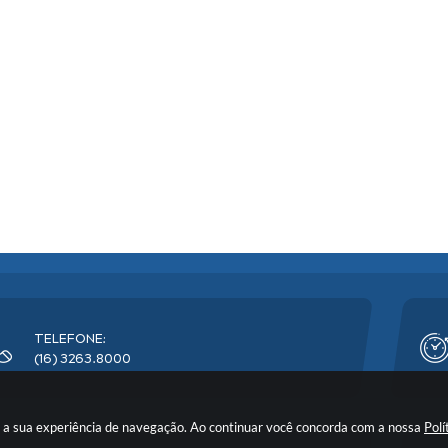
TELEFONE:
(16) 3263.8000
rar a sua experiência de navegação. Ao continuar você concorda com a nossa
Polí