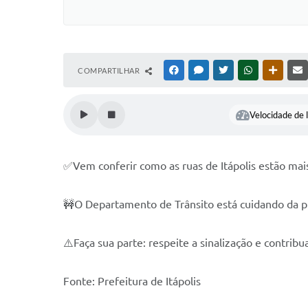
COMPARTILHAR
FACEBOOK
MESSENGER
TWITTER
WHATSAPP
OUTRAS
Velocidade de l
✅Vem conferir como as ruas de Itápolis estão mai
🚧O Departamento de Trânsito está cuidando da pin
⚠️Faça sua parte: respeite a sinalização e contrib
Fonte: Prefeitura de Itápolis