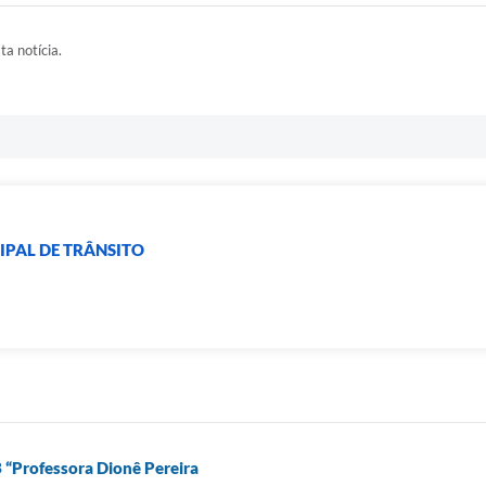
ta notícia.
PAL DE TRÂNSITO
B “Professora Dionê Pereira