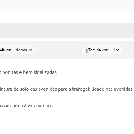
 MÍDIAS
RECEBA NOTÍCIAS
eitura:
Tom de voz:
s bonitas e bem sinalizadas
tura de solo das avenidas para a trafegabilidade nas avenidas 
ua com um trânsito seguro.