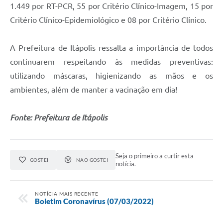
Carta de Serviços
1.449 por RT-PCR, 55 por Critério Clínico-Imagem, 15 por
Critério Clínico-Epidemiológico e 08 por Critério Clínico.
Notícias
Turismo
A Prefeitura de Itápolis ressalta a importância de todos
Galeria de Vídeos
continuarem respeitando às medidas preventivas:
utilizando máscaras, higienizando as mãos e os
Projetos
ambientes, além de manter a vacinação em dia!
Contas Públicas
Fonte: Prefeitura de Itápolis
Links
Telefones Úteis
Seja o primeiro a curtir esta
Transparência
GOSTEI
NÃO GOSTEI
notícia.
Enquete
NOTÍCIA MAIS RECENTE
Jornal
Boletim Coronavírus (07/03/2022)
Agenda