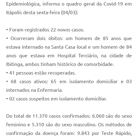
Epidemiológica, informa o quadro geral da Covid-19 em
Documentos
Itápolis desta sexta-feira (04/03):
Distritos
• Foram registrados 22 novos casos.
Água de Qualidade
• Ocorreram dois óbitos: um homem de 85 anos que
Gasoduto (Gás Natural)
estava internado na Santa Casa local e um homem de 84
anos que estava em Hospital Terciário, na cidade de
Feriados Municipais
Ibitinga, ambos tinham histórico de comorbidade.
Bairros Rurais
• 41 pessoas estão recuperadas.
História
• 68 casos ativos: 65 em isolamento domiciliar e 03
internados na Enfermaria.
Galeria de Fotos
• 02 casos suspeitos em isolamento domiciliar.
Ouvidoria Municipal
Do total de 11.370 casos confirmados: 6.060 são do sexo
Audiências Públicas
feminino e 5.310 são do sexo masculino. Os métodos de
Arquivos para Download
confirmação da doença foram: 9.843 por Teste Rápido,