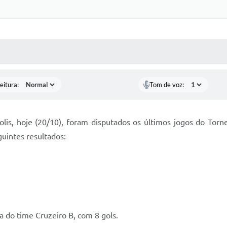
 MÍDIAS
RECEBA NOTÍCIAS
eitura:
Tom de voz:
lis, hoje (20/10), foram disputados os últimos jogos do Torn
uintes resultados:
a do time Cruzeiro B, com 8 gols.