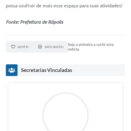
Carta de Serviços
possa usufruir de mais esse espaço para suas atividades!
Notícias
Fonte: Prefeitura de Itápolis
Turismo
Galeria de Vídeos
Seja o primeiro a curtir esta
Projetos
GOSTEI
NÃO GOSTEI
notícia.
Contas Públicas
Secretarias Vinculadas
Links
Telefones Úteis
Transparência
Enquete
Jornal
Agenda