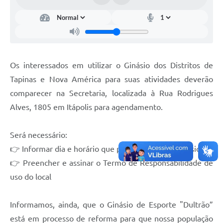
Documentos
Distritos
Água de Qualidade
Os interessados em utilizar o Ginásio dos Distritos de
Gasoduto (Gás Natural)
Tapinas e Nova América para suas atividades deverão
Feriados Municipais
comparecer na Secretaria, localizada à Rua Rodrigues
Alves, 1805 em Itápolis para agendamento.
Bairros Rurais
História
Será necessário:
Galeria de Fotos
👉 Informar dia e horário que pretende usar o Ginásio
👉 Preencher e assinar o Termo de Responsabilidade de
Ouvidoria Municipal
uso do local
Audiências Públicas
Informamos, ainda, que o Ginásio de Esporte "Dultrão”
Arquivos para Download
está em processo de reforma para que nossa população