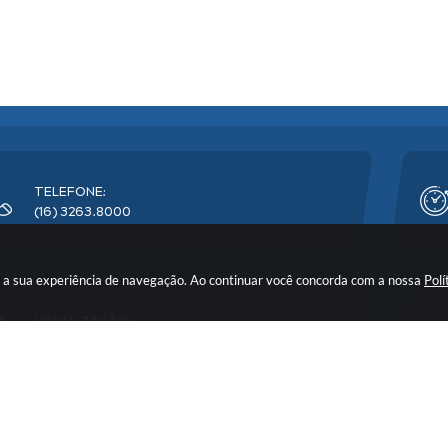
TELEFONE:
(16) 3263.8000
rar a sua experiência de navegação. Ao continuar você concorda com a nossa
Polí
LOCALIZAÇÃO:
Avenida Florêncio Terra, nº 399 - CEP: 14900-219
o do Sistema:
3.5.3 - 19/06/2026
Portal atualizado em:
07/08/