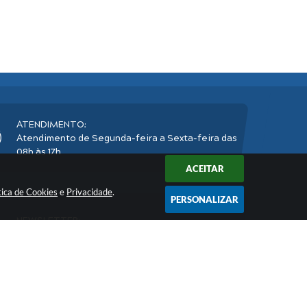
ATENDIMENTO:
Atendimento de Segunda-feira a Sexta-feira das
08h às 17h
ACEITAR
tica de Cookies
e
Privacidade
.
PERSONALIZAR
NEWSLETTER:
Inscreva-se
e receba nossos informativos
2026 11:26