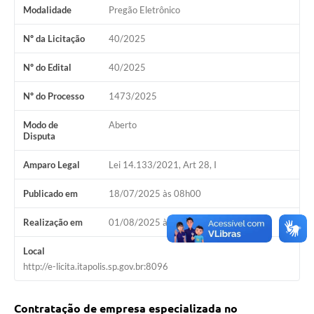
Modalidade
Pregão Eletrônico
Documentos
Nº da Licitação
40/2025
Distritos
Nº do Edital
40/2025
Água de Qualidade
Nº do Processo
1473/2025
Gasoduto (Gás Natural)
Modo de
Aberto
Feriados Municipais
Disputa
Bairros Rurais
Amparo Legal
Lei 14.133/2021, Art 28, I
História
Publicado em
18/07/2025 às 08h00
Galeria de Fotos
Realização em
01/08/2025 às 08h30
Ouvidoria Municipal
Local
Audiências Públicas
http://e-licita.itapolis.sp.gov.br:8096
Arquivos para Download
Contratação de empresa especializada no