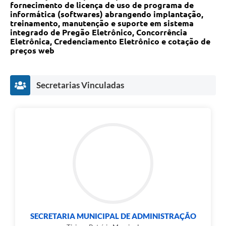
Carta de Serviços
fornecimento de licença de uso de programa de
informática (softwares) abrangendo implantação,
Notícias
treinamento, manutenção e suporte em sistema
integrado de Pregão Eletrônico, Concorrência
Eletrônica, Credenciamento Eletrônico e cotação de
Turismo
preços web
Galeria de Vídeos
Projetos
Secretarias Vinculadas
Contas Públicas
Links
Telefones Úteis
Transparência
Enquete
Jornal
SECRETARIA MUNICIPAL DE ADMINISTRAÇÃO
Agenda