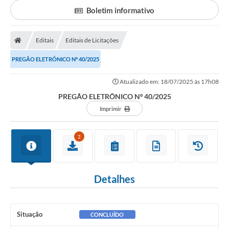
Secretarias
Boletim informativo
Serviços Online
Editais
Editais de Licitações
Carta de Serviços
PREGÃO ELETRÔNICO Nº 40/2025
Contato
Legislação
Atualizado em: 18/07/2025 às 17h08
PREGÃO ELETRÔNICO Nº 40/2025
Editais
Imprimir
Contratos
2
Vagas de Emprego - PAT
Plano Diretor
Detalhes
Planos de Tecnologia da Informação e Comunicação
Via Rápida Empresa
Situação
CONCLUÍDO
Itinerário do Transporte Público de Itápolis