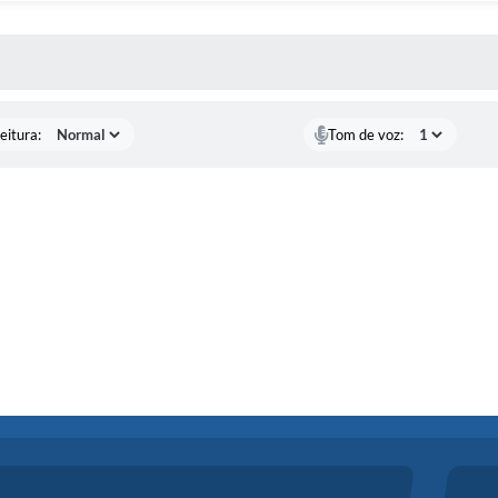
 MÍDIAS
eitura:
Tom de voz: