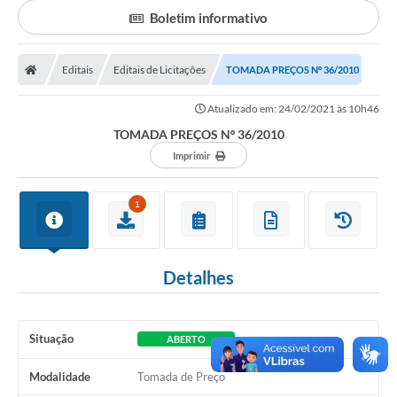
Secretarias
Boletim informativo
Serviços Online
Editais
Editais de Licitações
Carta de Serviços
TOMADA PREÇOS Nº 36/2010
Contato
Atualizado em: 24/02/2021 às 10h46
TOMADA PREÇOS Nº 36/2010
Legislação
Imprimir
Editais
1
Contratos
Vagas de Emprego - PAT
Detalhes
Plano Diretor
Planos de Tecnologia da Informação e Comunicação
Situação
ABERTO
Via Rápida Empresa
Modalidade
Tomada de Preço
Itinerário do Transporte Público de Itápolis