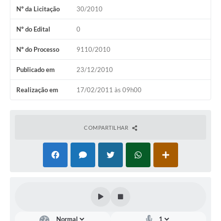
Nº da Licitação
30/2010
Documentos
Nº do Edital
0
Distritos
Nº do Processo
9110/2010
Água de Qualidade
Publicado em
23/12/2010
Gasoduto (Gás Natural)
Feriados Municipais
Realização em
17/02/2011 às 09h00
Bairros Rurais
História
COMPARTILHAR
Galeria de Fotos
Ouvidoria Municipal
Audiências Públicas
Arquivos para Download