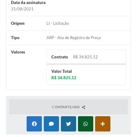
Carta de Serviços
Data da assinatura
31/08/2021
Notícias
Origem
LI - Licitação
Turismo
Galeria de Vídeos
Tipo
ARP - Ata de Registro de Preço
Projetos
Valores
Contrato
R$ 34.825,12
Contas Públicas
Valor Total
Links
R$ 34.825,12
Telefones Úteis
Transparência
COMPARTILHAR
Enquete
Jornal
Agenda