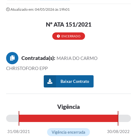
Secretarias
Atualizado em: 04/05/2026 às 19h01
Serviços Online
Nº ATA 151/2021
Carta de Serviços
Contato
ENCERRADO
Legislação
Contratada(s):
MARIA DO CARMO
Editais
CHRISTOFORO EPP
Contratos
Baixar Contrato
Vagas de Emprego - PAT
Plano Diretor
Vigência
Planos de Tecnologia da Informação e Comunicação
Via Rápida Empresa
31/08/2021
30/08/2022
Itinerário do Transporte Público de Itápolis
Vigência encerrada