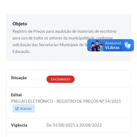
Documentos
Distritos
Objeto
Registro de Preços para aquisição de materiais de escritório
Água de Qualidade
para uso de todos os setores da municipalidade, conforme
Gasoduto (Gás Natural)
solicitação das Secretarias Municipais de Serviços Públicos e
Educação.
Feriados Municipais
Bairros Rurais
Situação
História
ENCERRADO
Galeria de Fotos
Edital
PREGÃO ELETRÔNICO - REGISTRO DE PREÇOS Nº 54/2021
Ouvidoria Municipal
Acessar
Audiências Públicas
Vigência
De 31/08/2021 à 30/08/2022
Arquivos para Download