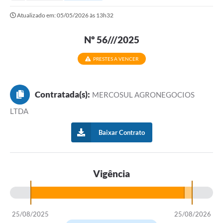
Secretarias
Atualizado em: 05/05/2026 às 13h32
Serviços Online
Nº 56///2025
Carta de Serviços
Contato
PRESTES A VENCER
Legislação
Contratada(s):
MERCOSUL AGRONEGOCIOS
Editais
LTDA
Contratos
Baixar Contrato
Vagas de Emprego - PAT
Plano Diretor
Vigência
Planos de Tecnologia da Informação e Comunicação
Via Rápida Empresa
25/08/2025
25/08/2026
Itinerário do Transporte Público de Itápolis