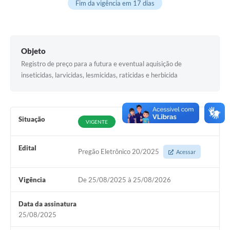
Fim da vigência em 17 dias
Documentos
Distritos
Objeto
Água de Qualidade
Registro de preço para a futura e eventual aquisição de
Gasoduto (Gás Natural)
inseticidas, larvicidas, lesmicidas, raticidas e herbicida
Feriados Municipais
Bairros Rurais
Situação
VIGENTE
História
Edital
Pregão Eletrônico 20/2025
Acessar
Galeria de Fotos
Ouvidoria Municipal
Vigência
De 25/08/2025 à 25/08/2026
Audiências Públicas
Data da assinatura
Arquivos para Download
25/08/2025