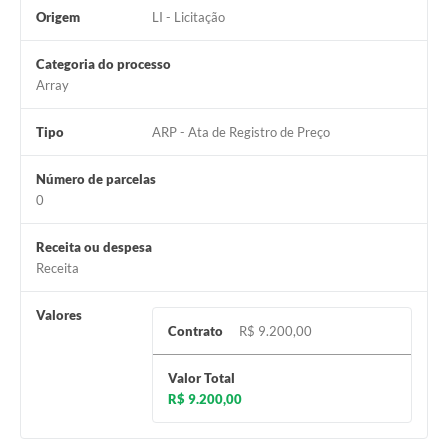
Carta de Serviços
Origem
LI - Licitação
Notícias
Categoria do processo
Turismo
Array
Galeria de Vídeos
Tipo
ARP - Ata de Registro de Preço
Projetos
Número de parcelas
0
Contas Públicas
Links
Receita ou despesa
Receita
Telefones Úteis
Valores
Transparência
Contrato
R$ 9.200,00
Enquete
Valor Total
Jornal
R$ 9.200,00
Agenda