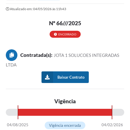
Secretarias
Atualizado em: 04/05/2026 às 11h43
Serviços Online
Nº 66///2025
Carta de Serviços
Contato
ENCERRADO
Legislação
Contratada(s):
JOTA 1 SOLUCOES INTEGRADAS
Editais
LTDA
Contratos
Baixar Contrato
Vagas de Emprego - PAT
Plano Diretor
Vigência
Planos de Tecnologia da Informação e Comunicação
Via Rápida Empresa
04/08/2025
04/02/2026
Itinerário do Transporte Público de Itápolis
Vigência encerrada