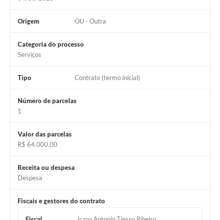
Carta de Serviços
Origem
OU - Outra
Notícias
Turismo
Categoria do processo
Serviços
Galeria de Vídeos
Tipo
Contrato (termo inicial)
Projetos
Contas Públicas
Número de parcelas
1
Links
Valor das parcelas
Telefones Úteis
R$ 64.000,00
Transparência
Receita ou despesa
Enquete
Despesa
Jornal
Fiscais e gestores do contrato
Agenda
Fiscal
Icaro Antonio Tiesso Ribeiro