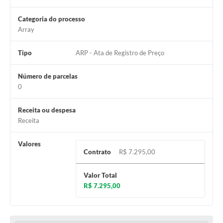
Carta de Serviços
Categoria do processo
Notícias
Array
Turismo
Tipo
ARP - Ata de Registro de Preço
Galeria de Vídeos
Número de parcelas
Projetos
0
Contas Públicas
Receita ou despesa
Links
Receita
Telefones Úteis
Valores
Contrato
R$ 7.295,00
Transparência
Valor Total
Enquete
R$ 7.295,00
Jornal
Agenda