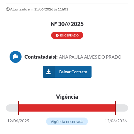
Secretarias
Atualizado em: 15/06/2026 às 11h01
Serviços Online
Nº 30///2025
Carta de Serviços
Contato
ENCERRADO
Legislação
Contratada(s):
ANA PAULA ALVES DO PRADO
Editais
Contratos
Baixar Contrato
Vagas de Emprego - PAT
Plano Diretor
Vigência
Planos de Tecnologia da Informação e Comunicação
Via Rápida Empresa
12/06/2025
12/06/2026
Vigência encerrada
Itinerário do Transporte Público de Itápolis