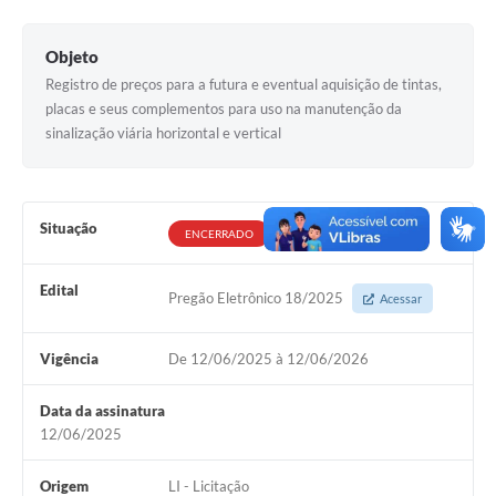
Documentos
Objeto
Distritos
Registro de preços para a futura e eventual aquisição de tintas,
placas e seus complementos para uso na manutenção da
Água de Qualidade
sinalização viária horizontal e vertical
Gasoduto (Gás Natural)
Feriados Municipais
Situação
ENCERRADO
Bairros Rurais
História
Edital
Pregão Eletrônico 18/2025
Acessar
Galeria de Fotos
Vigência
De 12/06/2025 à 12/06/2026
Ouvidoria Municipal
Data da assinatura
Audiências Públicas
12/06/2025
Arquivos para Download
Origem
LI - Licitação