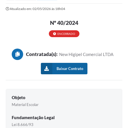
Secretarias
Atualizado em: 02/05/2026 às 18h04
Serviços Online
Nº 40/2024
Carta de Serviços
Contato
ENCERRADO
Legislação
Contratada(s):
New Higipel Comercial LTDA
Editais
Contratos
Baixar Contrato
Vagas de Emprego - PAT
Plano Diretor
Objeto
Planos de Tecnologia da Informação e Comunicação
Material Escolar
Via Rápida Empresa
Fundamentação Legal
Itinerário do Transporte Público de Itápolis
Lei 8.666/93