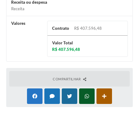
Carta de Serviços
Receita ou despesa
Receita
Notícias
Valores
Turismo
Contrato
R$ 407.596,48
Galeria de Vídeos
Valor Total
R$ 407.596,48
Projetos
Contas Públicas
Links
COMPARTILHAR
Telefones Úteis
Transparência
Enquete
Jornal
Agenda