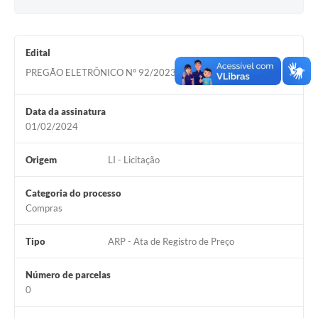
Documentos
Distritos
Edital
PREGÃO ELETRÔNICO Nº 92/2023
Água de Qualidade
Acessar
Gasoduto (Gás Natural)
Data da assinatura
01/02/2024
Feriados Municipais
Bairros Rurais
Origem
LI - Licitação
História
Categoria do processo
Compras
Galeria de Fotos
Ouvidoria Municipal
Tipo
ARP - Ata de Registro de Preço
Audiências Públicas
Número de parcelas
0
Arquivos para Download