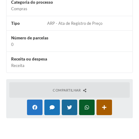
Carta de Serviços
Categoria do processo
Compras
Notícias
Tipo
ARP - Ata de Registro de Preço
Turismo
Número de parcelas
Galeria de Vídeos
0
Projetos
Receita ou despesa
Contas Públicas
Receita
Links
Telefones Úteis
COMPARTILHAR
Transparência
Enquete
Jornal
Agenda