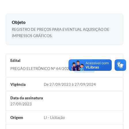
Documentos
Distritos
Objeto
REGISTRO DE PREÇOS PARA EVENTUAL AQUISIÇÃO DE
Água de Qualidade
IMPRESSOS GRÁFICOS.
Gasoduto (Gás Natural)
Feriados Municipais
Edital
Bairros Rurais
PREGÃO ELETRÔNICO Nº 64/2023
Acessar
História
Vigência
De 27/09/2023 à 27/09/2024
Galeria de Fotos
Ouvidoria Municipal
Data da assinatura
27/09/2023
Audiências Públicas
Origem
LI - Licitação
Arquivos para Download