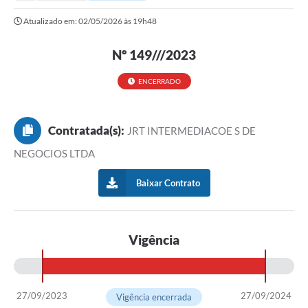
Secretarias
Atualizado em: 02/05/2026 às 19h48
Serviços Online
Nº 149///2023
Carta de Serviços
Contato
ENCERRADO
Legislação
Contratada(s):
JRT INTERMEDIACOE S DE
Editais
NEGOCIOS LTDA
Contratos
Baixar Contrato
Vagas de Emprego - PAT
Plano Diretor
Vigência
Planos de Tecnologia da Informação e Comunicação
Via Rápida Empresa
27/09/2023
27/09/2024
Itinerário do Transporte Público de Itápolis
Vigência encerrada