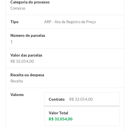
Carta de Serviços
Categoria do processo
Compras
Notícias
Tipo
ARP - Ata de Registro de Preço
Turismo
Número de parcelas
Galeria de Vídeos
1
Projetos
Valor das parcelas
Contas Públicas
R$ 32.054,00
Links
Receita ou despesa
Telefones Úteis
Receita
Transparência
Valores
Contrato
R$ 32.054,00
Enquete
Valor Total
Jornal
R$ 32.054,00
Agenda