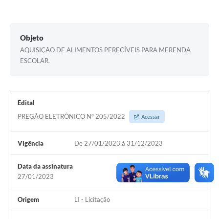
Documentos
Distritos
Objeto
AQUISIÇÃO DE ALIMENTOS PERECÍVEIS PARA MERENDA
Água de Qualidade
ESCOLAR.
Gasoduto (Gás Natural)
Feriados Municipais
Edital
Bairros Rurais
PREGÃO ELETRÔNICO Nº 205/2022
Acessar
História
Vigência
De 27/01/2023 à 31/12/2023
Galeria de Fotos
Ouvidoria Municipal
Data da assinatura
27/01/2023
Audiências Públicas
Origem
LI - Licitação
Arquivos para Download