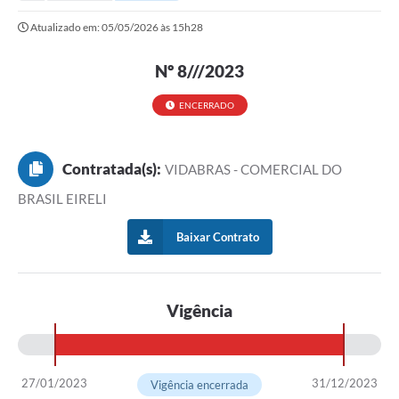
Secretarias
Atualizado em: 05/05/2026 às 15h28
Serviços Online
Nº 8///2023
Carta de Serviços
Contato
ENCERRADO
Legislação
Contratada(s):
VIDABRAS - COMERCIAL DO
Editais
BRASIL EIRELI
Contratos
Baixar Contrato
Vagas de Emprego - PAT
Plano Diretor
Vigência
Planos de Tecnologia da Informação e Comunicação
Via Rápida Empresa
27/01/2023
31/12/2023
Itinerário do Transporte Público de Itápolis
Vigência encerrada