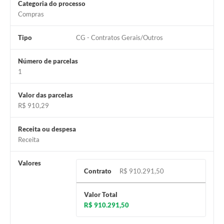
Carta de Serviços
Categoria do processo
Compras
Notícias
Tipo
CG - Contratos Gerais/Outros
Turismo
Número de parcelas
Galeria de Vídeos
1
Projetos
Valor das parcelas
Contas Públicas
R$ 910,29
Links
Receita ou despesa
Telefones Úteis
Receita
Transparência
Valores
Contrato
R$ 910.291,50
Enquete
Valor Total
Jornal
R$ 910.291,50
Agenda