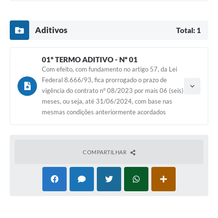
e-SIC
Aditivos
Total: 1
Diário Oficial
01º TERMO ADITIVO - Nº 01
Com efeito, com fundamento no artigo 57, da Lei
Federal 8.666/93, fica prorrogado o prazo de
vigência do contrato n° 08/2023 por mais 06 (seis)
meses, ou seja, até 31/06/2024, com base nas
Tipo do termo: Termo Aditivo
mesmas condições anteriormente acordados
Ano do aditamento: 2023
Baixar
Assinado em: 01/11/2023
COMPARTILHAR