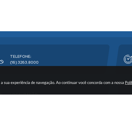
TELEFONE:
(16) 3263.8000
rar a sua experiência de navegação. Ao continuar você concorda com a nossa
Polí
LOCALIZAÇÃO:
Avenida Florêncio Terra, nº 399 - CEP: 14900-219
o do Sistema:
3.5.3 - 19/06/2026
Portal atualizado em:
06/08/