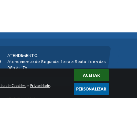
ATENDIMENTO:
Atendimento de Segunda-feira a Sexta-feira das
08h às 17h
ACEITAR
tica de Cookies
e
Privacidade
.
PERSONALIZAR
NEWSLETTER:
Inscreva-se
e receba nossos informativos
2026 16:41