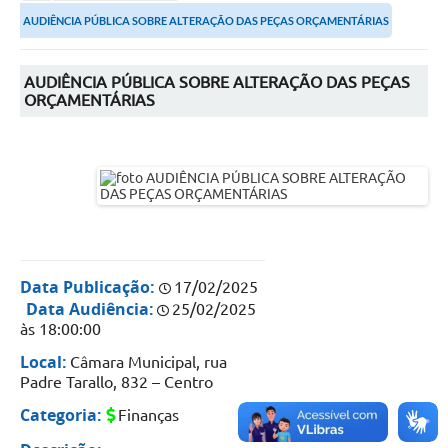
Secretarias
AUDIÊNCIA PÚBLICA SOBRE ALTERAÇÃO DAS PEÇAS ORÇAMENTÁRIAS
Serviços Online
Carta de Serviços
AUDIÊNCIA PÚBLICA SOBRE ALTERAÇÃO DAS PEÇAS
ORÇAMENTÁRIAS
Contato
Legislação
Editais
Contratos
Vagas de Emprego - PAT
Data Publicação:
17/02/2025
Data Audiência:
25/02/2025
Plano Diretor
às 18:00:00
Planos de Tecnologia da Informação e Comunicação
Local:
Câmara Municipal, rua
Padre Tarallo, 832 – Centro
Via Rápida Empresa
Categoria:
Finanças
Itinerário do Transporte Público de Itápolis