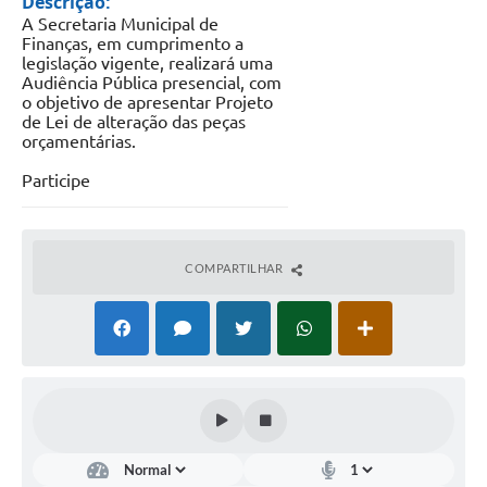
Descrição:
A Secretaria Municipal de
Documentos
Finanças, em cumprimento a
legislação vigente, realizará uma
Distritos
Audiência Pública presencial, com
o objetivo de apresentar Projeto
Água de Qualidade
de Lei de alteração das peças
orçamentárias.
Gasoduto (Gás Natural)
Participe
Feriados Municipais
Bairros Rurais
COMPARTILHAR
História
Galeria de Fotos
Ouvidoria Municipal
Audiências Públicas
Arquivos para Download