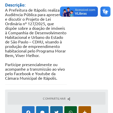
Descrição:
Documentos
A Prefeitura de Itápolis realiza
Audiência Pública para apresentar
Distritos
e discutir o Projeto de Lei
Ordinária nº 127/2025, que
Água de Qualidade
dispõe sobre a doação de imóveis
à Companhia de Desenvolvimento
Gasoduto (Gás Natural)
Habitacional e Urbano do Estado
de São Paulo – CDHU, visando à
Feriados Municipais
produção de empreendimento
habitacional pelo Programa Morar
Bem, Viver Melhor.
Bairros Rurais
Participe presencialmente ou
História
acompanhe a transmissão ao vivo
pelo Facebook e Youtube da
Galeria de Fotos
Câmara Municipal de Itápolis.
Ouvidoria Municipal
Audiências Públicas
COMPARTILHAR
Arquivos para Download