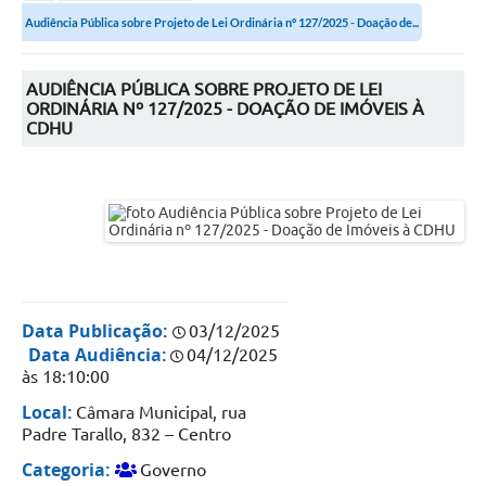
Secretarias
Audiência Pública sobre Projeto de Lei Ordinária nº 127/2025 - Doação de...
Serviços Online
Carta de Serviços
AUDIÊNCIA PÚBLICA SOBRE PROJETO DE LEI
ORDINÁRIA Nº 127/2025 - DOAÇÃO DE IMÓVEIS À
CDHU
Contato
Legislação
Editais
Contratos
Vagas de Emprego - PAT
Data Publicação:
03/12/2025
Plano Diretor
Data Audiência:
04/12/2025
às 18:10:00
Planos de Tecnologia da Informação e Comunicação
Local:
Câmara Municipal, rua
Via Rápida Empresa
Padre Tarallo, 832 – Centro
Categoria:
Itinerário do Transporte Público de Itápolis
Governo