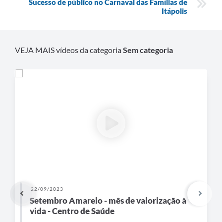
Sucesso de público no Carnaval das Famílias de
Carta de Serviços
Itápolis
Notícias
Turismo
VEJA MAIS vídeos da categoria
Sem categoria
Galeria de Vídeos
Projetos
Contas Públicas
Links
Telefones Úteis
Transparência
Enquete
22/09/2023
Jornal
Setembro Amarelo - mês de valorização à
vida - Centro de Saúde
Agenda