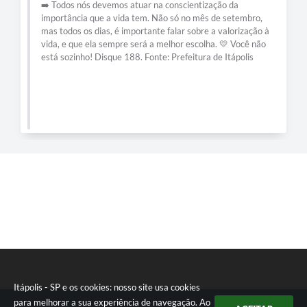
➡️ Todos nós devemos atuar na conscientização da
importância que a vida tem. Não só no mês de setembro,
e-SIC
mas todos os dias, é importante falar sobre a valorização à
vida, e que ela sempre será a melhor escolha. 💛 Você não
Diário Oficial
está sozinho! Disque 188. Fonte: Prefeitura de Itápolis
Itápolis - SP e os cookies: nosso site usa cookies
para melhorar a sua experiência de navegação. Ao