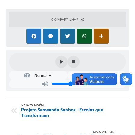
Documentos
Distritos
COMPARTILHAR
Água de Qualidade
Gasoduto (Gás Natural)
Feriados Municipais
Bairros Rurais
História
Galeria de Fotos
Ouvidoria Municipal
VEJA TAMBÉM
Projeto Semeando Sonhos - Escolas que
Audiências Públicas
Transformam
Arquivos para Download
MAIS VÍDEOS