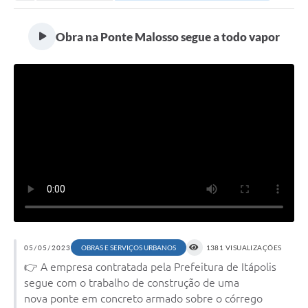
Secretarias
Serviços Online
Obra na Ponte Malosso segue a todo vapor
Carta de Serviços
Contato
Legislação
Editais
Contratos
Vagas de Emprego - PAT
Plano Diretor
Planos de Tecnologia da Informação e Comunicação
05/05/2023
OBRAS E SERVIÇOS URBANOS
1381 VISUALIZAÇÕES
👉 A empresa contratada pela Prefeitura de Itápolis
Via Rápida Empresa
segue com o trabalho de construção de uma
Itinerário do Transporte Público de Itápolis
nova ponte em concreto armado sobre o córrego