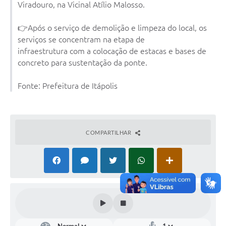
Viradouro, na Vicinal Atílio Malosso.
Documentos
👉Após o serviço de demolição e limpeza do local, os
Distritos
serviços se concentram na etapa de
infraestrutura com a colocação de estacas e bases de
Água de Qualidade
concreto para sustentação da ponte.
Gasoduto (Gás Natural)
Fonte: Prefeitura de Itápolis
Feriados Municipais
Bairros Rurais
História
COMPARTILHAR
Galeria de Fotos
Ouvidoria Municipal
Audiências Públicas
Arquivos para Download