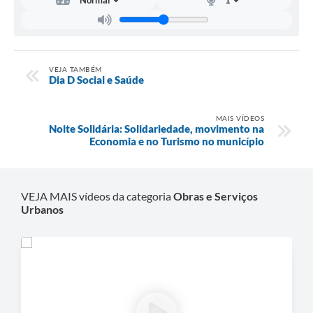
Carta de Serviços
Notícias
Turismo
VEJA TAMBÉM
Dia D Social e Saúde
Galeria de Vídeos
Projetos
MAIS VÍDEOS
Noite Solidária: Solidariedade, movimento na
Economia e no Turismo no município
Contas Públicas
Links
VEJA MAIS vídeos da categoria
Obras e Serviços
Telefones Úteis
Urbanos
Transparência
Enquete
Jornal
Agenda