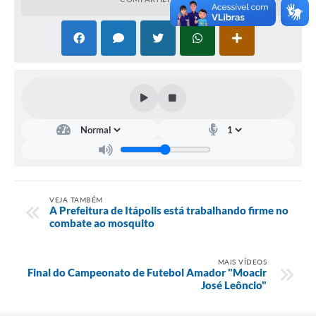
Carta de Serviços
Notícias
Turismo
Galeria de Vídeos
Projetos
Contas Públicas
Links
Telefones Úteis
VEJA TAMBÉM
A Prefeitura de Itápolis está trabalhando firme no
combate ao mosquito
Transparência
Enquete
MAIS VÍDEOS
Final do Campeonato de Futebol Amador "Moacir
Jornal
José Leôncio"
Agenda