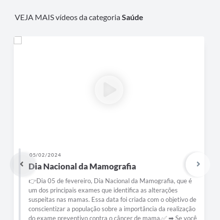
e-SIC
VEJA MAIS vídeos da categoria
Saúde
Diário Oficial
07/11/2023
Itápolis em Guerra contra Dengue
Chuva ➕ calor intenso ➕ falta de atenção aos criadouros do
Aedes aegypti ➕ recusa em receber a equipe do Controle de
e
Vetores para vistoriar ou aplicar o inseticida ➕ falta de
o
limpeza de terrenos 🟰 resultam no registro de casos de
ê
dengue. 🤜 A Prefeitura de Itápolis vem trabalhando firme no