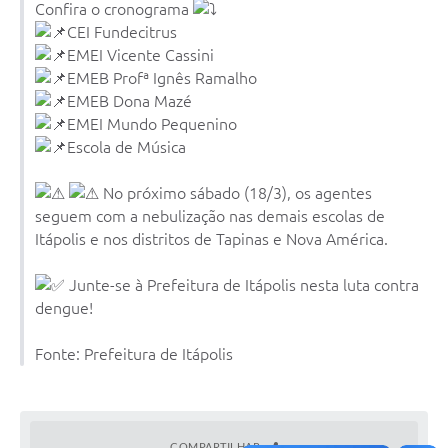
Confira o cronograma
Documentos
CEI Fundecitrus
EMEI Vicente Cassini
Distritos
EMEB Profª Ignês Ramalho
EMEB Dona Mazé
Água de Qualidade
EMEI Mundo Pequenino
Gasoduto (Gás Natural)
Escola de Música
Feriados Municipais
No próximo sábado (18/3), os agentes
seguem com a nebulização nas demais escolas de
Bairros Rurais
Itápolis e nos distritos de Tapinas e Nova América.
História
Junte-se à Prefeitura de Itápolis nesta luta contra
Galeria de Fotos
dengue!
Ouvidoria Municipal
Fonte: Prefeitura de Itápolis
Audiências Públicas
Arquivos para Download
COMPARTILHAR