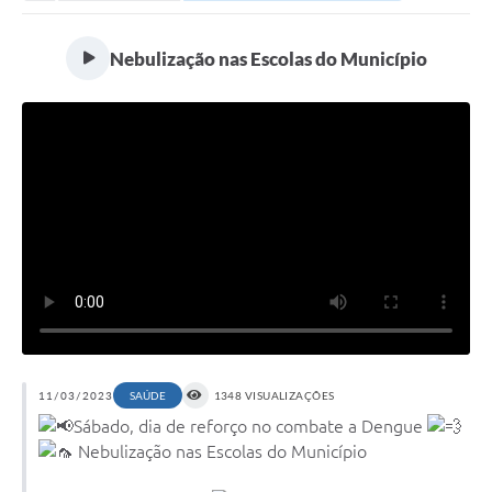
Secretarias
Serviços Online
Nebulização nas Escolas do Município
Carta de Serviços
Contato
Legislação
Editais
Contratos
Vagas de Emprego - PAT
Plano Diretor
Planos de Tecnologia da Informação e Comunicação
11/03/2023
SAÚDE
1348 VISUALIZAÇÕES
Sábado, dia de reforço no combate a Dengue
Via Rápida Empresa
Nebulização nas Escolas do Município
Itinerário do Transporte Público de Itápolis