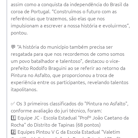
Carta de Serviços
assim como a conquista da independência do Brasil da
coroa de Portugal. “Construímos o futuro com as
Notícias
referências que trazemos, são elas que nos
impulsionam a escrever a nossa história e evoluirmos”,
Turismo
pontou.
Galeria de Vídeos
💬 “A história do município também precisa ser
Projetos
resgatada para que nos recordemos de como somos
um povo batalhador e talentoso”, destacou o vice-
Contas Públicas
prefeito Rodolfo Braguini ao se referir ao retorno da
Links
Pintura no Asfalto, que proporcionou a troca de
experiência entre os participantes, revelando talentos
Telefones Úteis
itapolitanos.
Transparência
✅ Os 3 primeiros classificados do "Pintura no Asfalto",
Enquete
conforme avaliação do juri técnico, foram:
1️⃣ Equipe JC - Escola Estadual "Profº João Caetano da
Jornal
Rocha" do Distrito de Tapinas (68 pontos)
2️⃣ Equipes Pintou V G da Escola Estadual "Valetim
Agenda