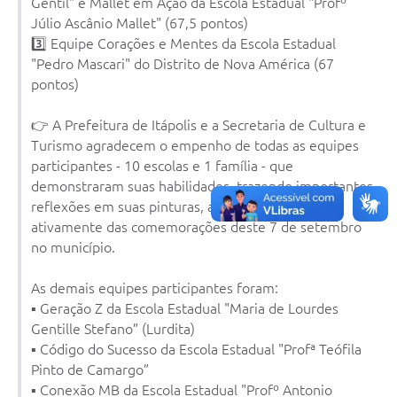
Gentil" e Mallet em Ação da Escola Estadual "Profº
Júlio Ascânio Mallet" (67,5 pontos)
e-SIC
3️⃣ Equipe Corações e Mentes da Escola Estadual
Diário Oficial
"Pedro Mascari" do Distrito de Nova América (67
pontos)
👉 A Prefeitura de Itápolis e a Secretaria de Cultura e
Turismo agradecem o empenho de todas as equipes
participantes - 10 escolas e 1 família - que
demonstraram suas habilidades, trazendo importantes
reflexões em suas pinturas, além de participarem
ativamente das comemorações deste 7 de setembro
no município.
As demais equipes participantes foram:
▪️ Geração Z da Escola Estadual "Maria de Lourdes
Gentille Stefano” (Lurdita)
▪️ Código do Sucesso da Escola Estadual "Profª Teófila
Pinto de Camargo”
▪️ Conexão MB da Escola Estadual "Profº Antonio