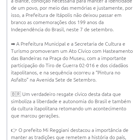
a diante, condição necessária para manter a identidade
Documentos
de um povo, por meio das memórias e justamente, por
isso, a Prefeitura de Itápolis não deixou passar em
Distritos
branco as comemorações dos 199 anos da
Independência do Brasil, neste 7 de setembro.
Água de Qualidade
➡ A Prefeitura Municipal e a Secretaria de Cultura e
Gasoduto (Gás Natural)
Turismo promoveram um Ato Cívico com Hasteamento
Feriados Municipais
das Bandeiras na Praça do Museu, com a importante
participação do Tiro de Guerra 02-016 e dos cidadãos
Bairros Rurais
itapolitanos, e na sequência ocorreu a “Pintura no
Asfalto” na Avenida Sete de Setembro.
História
Galeria de Fotos
🇧🇷 Um verdadeiro resgate cívico desta data que
simboliza a liberdade e autonomia do Brasil e também
Ouvidoria Municipal
da cultura itapolitana retomando um acontecimento
que marcou gerações.
Audiências Públicas
👉 O prefeito Mi Reggiani destacou a importância de
Arquivos para Download
manter as tradições que remetem a história do país,