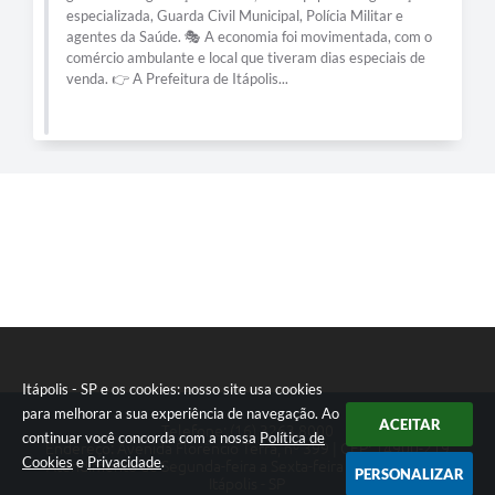
especializada, Guarda Civil Municipal, Polícia Militar e
agentes da Saúde. 🎭 A economia foi movimentada, com o
comércio ambulante e local que tiveram dias especiais de
venda. 👉 A Prefeitura de Itápolis...
Itápolis - SP e os cookies: nosso site usa cookies
para melhorar a sua experiência de navegação. Ao
ACEITAR
Telefone: (16) 3263.8000
continuar você concorda com a nossa
Política de
Endereço: Avenida Florêncio Terra, nº 399 | CEP: 14900-219
Cookies
e
Privacidade
.
Atendimento de Segunda-feira a Sexta-feira das 08h às 17h
PERSONALIZAR
Itápolis - SP