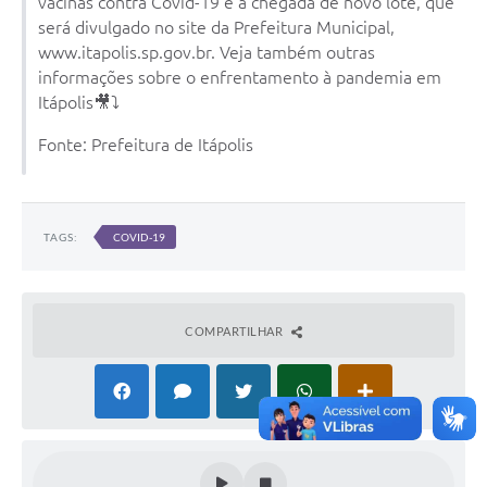
vacinas contra Covid-19 e a chegada de novo lote, que
Documentos
será divulgado no site da Prefeitura Municipal,
www.itapolis.sp.gov.br. Veja também outras
Distritos
informações sobre o enfrentamento à pandemia em
Itápolis🎥⤵️
Água de Qualidade
Fonte: Prefeitura de Itápolis
Gasoduto (Gás Natural)
Feriados Municipais
TAGS:
COVID-19
Bairros Rurais
História
Galeria de Fotos
COMPARTILHAR
Ouvidoria Municipal
Audiências Públicas
Arquivos para Download