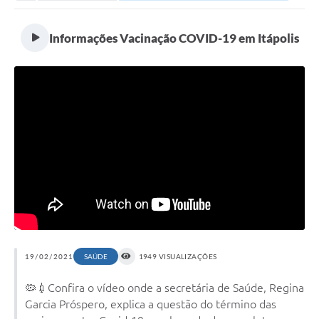
Secretarias
Serviços Online
Informações Vacinação COVID-19 em Itápolis
Carta de Serviços
Contato
Legislação
Editais
Contratos
Vagas de Emprego - PAT
Plano Diretor
Planos de Tecnologia da Informação e Comunicação
19/02/2021
SAÚDE
1949 VISUALIZAÇÕES
Via Rápida Empresa
🦠💉Confira o vídeo onde a secretária de Saúde, Regina
Garcia Próspero, explica a questão do término das
Itinerário do Transporte Público de Itápolis