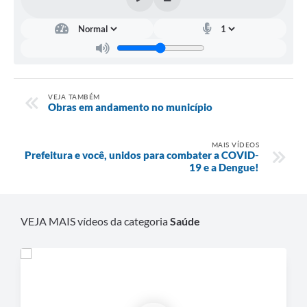
Carta de Serviços
Notícias
Turismo
Galeria de Vídeos
VEJA TAMBÉM
Obras em andamento no município
Projetos
Contas Públicas
MAIS VÍDEOS
Prefeitura e você, unidos para combater a COVID-
Links
19 e a Dengue!
Telefones Úteis
Transparência
VEJA MAIS vídeos da categoria
Saúde
Enquete
Jornal
Agenda