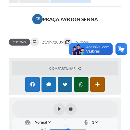
Secretarias
Serviços Online
PRAÇA AYRTON SENNA
Carta de Serviços
Contato
23/09/2009
26 fotos
TURISMO
Legislação
Editais
Contratos
COMPARTILHAR
Vagas de Emprego - PAT
Plano Diretor
Planos de Tecnologia da Informação e Comunicação
Via Rápida Empresa
Itinerário do Transporte Público de Itápolis