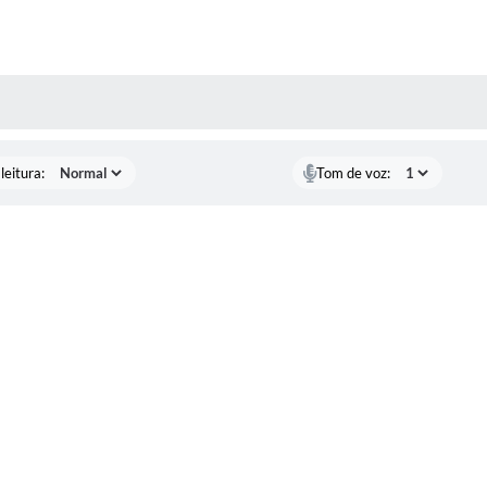
AS MÍDIAS
leitura:
Tom de voz: