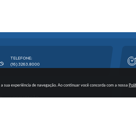
TELEFONE:
(16) 3263.8000
rar a sua experiência de navegação. Ao continuar você concorda com a nossa
Polí
LOCALIZAÇÃO:
Avenida Florêncio Terra, nº 399 - CEP: 14900-219
o do Sistema:
3.5.3 - 19/06/2026
Portal atualizado em:
06/08/