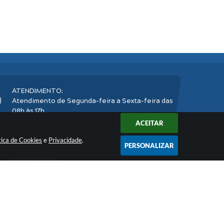
ATENDIMENTO:
Atendimento de Segunda-feira a Sexta-feira das
08h às 17h
ACEITAR
tica de Cookies
e
Privacidade
.
PERSONALIZAR
NEWSLETTER:
Inscreva-se
e receba nossos informativos
2026 16:41