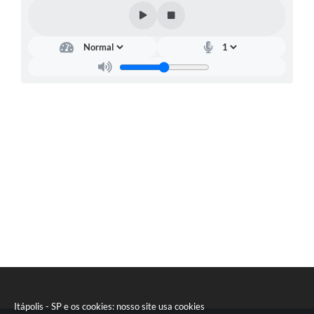
Documentos
Distritos
Água de Qualidade
Gasoduto (Gás Natural)
Feriados Municipais
Bairros Rurais
História
Galeria de Fotos
Ouvidoria Municipal
Audiências Públicas
Arquivos para Download
Itápolis - SP e os cookies: nosso site usa cookies