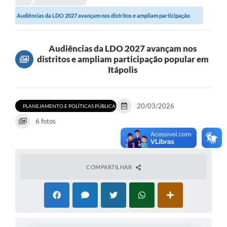
Secretarias
Audiências da LDO 2027 avançam nos distritos e ampliam participação
Serviços Online
popular em...
Carta de Serviços
Audiências da LDO 2027 avançam nos
distritos e ampliam participação popular em
Contato
Itápolis
Legislação
Editais
20/03/2026
PLANEJAMENTO E POLÍTICAS PÚBLICAS
Contratos
6 fotos
Vagas de Emprego - PAT
Plano Diretor
COMPARTILHAR
Planos de Tecnologia da Informação e Comunicação
Via Rápida Empresa
Itinerário do Transporte Público de Itápolis