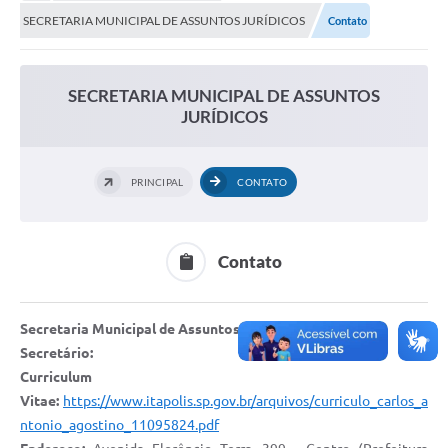
Secretarias
SECRETARIA MUNICIPAL DE ASSUNTOS JURÍDICOS
Contato
Serviços Online
Carta de Serviços
SECRETARIA MUNICIPAL DE ASSUNTOS
JURÍDICOS
Contato
Legislação
PRINCIPAL
CONTATO
Editais
Contratos
Contato
Vagas de Emprego - PAT
Plano Diretor
Secretaria Municipal de Assuntos Jurídicos
Secretário:
Planos de Tecnologia da Informação e Comunicação
Curriculum
Via Rápida Empresa
Vitae:
https://www.itapolis.sp.gov.br/arquivos/curriculo_carlos_a
ntonio_agostino_11095824.pdf
Itinerário do Transporte Público de Itápolis