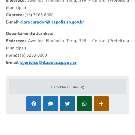
Endereço:
Avenida Florêncio Terra, 399 - Centro (Prefeitura
Documentos
Municipal)
Contato:
(16) 3263-8000
Distritos
E-mail:
d.procurador@itapolis.sp.gov.br
Água de Qualidade
Departamento Jurídico:
Endereço:
Avenida Florêncio Terra, 399 - Centro (Prefeitura
Gasoduto (Gás Natural)
Municipal)
Feriados Municipais
Fone:
(16) 3263-8000
E-mail:
d.juridico@itapolis.sp.gov.br
Bairros Rurais
História
COMPARTILHAR
Galeria de Fotos
Ouvidoria Municipal
Audiências Públicas
Arquivos para Download