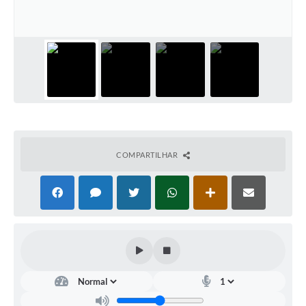
Documentos
Distritos
Água de Qualidade
Gasoduto (Gás Natural)
Feriados Municipais
Bairros Rurais
COMPARTILHAR
História
Galeria de Fotos
Ouvidoria Municipal
Audiências Públicas
Arquivos para Download