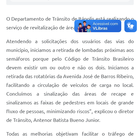
Carta de Serviços
Notícias
O Departamento de Trânsito de Itápolis está realizando o
Turismo
serviço de revitalização de áreas pontuais da cidade.
Galeria de Vídeos
Atendendo a solicitações dos usuários das vias do
município, iniciamos a retirada de lombadas próximas aos
Projetos
semáforos porque pelo Código de Trânsito Brasileiro
Contas Públicas
devem existir um ou outro e não os dois. Iniciamos a
Links
retirada das rotatórias da Avenida José de Barros Ribeiro,
facilitando a circulação de veículos de carga no local.
Telefones Úteis
Concluímos a sinalização das áreas de recape e
Transparência
sinalizamos as faixas de pedestres em locais de grande
fluxo de pessoas, minimizando riscos”, explicou o diretor
Enquete
de Trânsito, Antenor Batista Bueno Junior.
Jornal
Todas as melhorias objetivam facilitar o tráfego de
Agenda