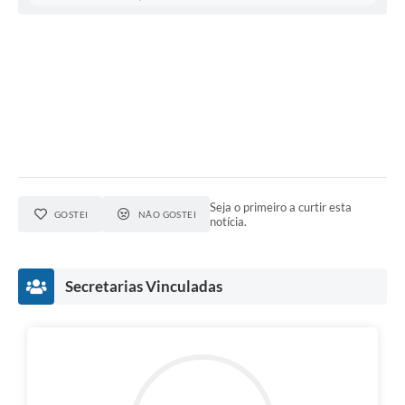
Carta de Serviços
Notícias
Turismo
Galeria de Vídeos
Projetos
Contas Públicas
Seja o primeiro a curtir esta
GOSTEI
NÃO GOSTEI
Links
notícia.
Telefones Úteis
Secretarias Vinculadas
Transparência
Enquete
Jornal
Agenda