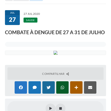
Secretarias
Serviços Online
JUL
27 JUL 2020
27
Carta de Serviços
SAÚDE
Contato
COMBATE À DENGUE DE 27 A 31 DE JULHO
Legislação
Editais
Contratos
Vagas de Emprego - PAT
COMPARTILHAR
Plano Diretor
Planos de Tecnologia da Informação e Comunicação
Via Rápida Empresa
Itinerário do Transporte Público de Itápolis