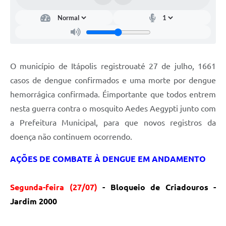
Documentos
Distritos
Água de Qualidade
O município de Itápolis registrouaté 27 de julho, 1661
Gasoduto (Gás Natural)
casos de dengue confirmados e uma morte por dengue
Feriados Municipais
hemorrágica confirmada. Éimportante que todos entrem
nesta guerra contra o mosquito Aedes Aegypti junto com
Bairros Rurais
a Prefeitura Municipal, para que novos registros da
História
doença não continuem ocorrendo.
Galeria de Fotos
AÇÕES DE COMBATE À DENGUE EM
ANDAMENTO
Ouvidoria Municipal
Segunda-feira (27/07)
- Bloqueio de Criadouros -
Audiências Públicas
Jardim 2000
Arquivos para Download