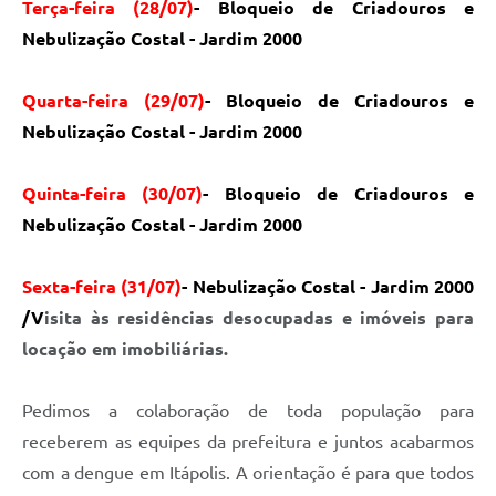
Carta de Serviços
Terça-feira (28/07)
- Bloqueio de Criadouros e
Nebulização Costal - Jardim 2000
Notícias
Turismo
Quarta-feira (29/07)
- Bloqueio de Criadouros e
Nebulização Costal - Jardim 2000
Galeria de Vídeos
Projetos
Quinta-feira (30/07)
- Bloqueio de Criadouros e
Contas Públicas
Nebulização Costal - Jardim 2000
Links
Sexta-feira (31/07)
- Nebulização Costal - Jardim 2000
Telefones Úteis
/V
isita às residências desocupadas e imóveis para
locação em imobiliárias.
Transparência
Enquete
Pedimos a colaboração de toda população para
Jornal
receberem as equipes da prefeitura e juntos acabarmos
com a dengue em Itápolis. A orientação é para que todos
Agenda