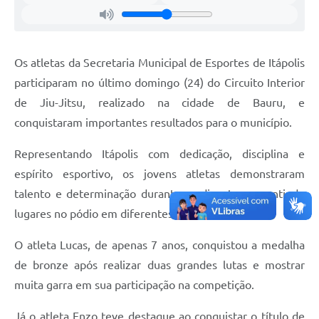
Carta de Serviços
Notícias
Turismo
Os atletas da Secretaria Municipal de Esportes de Itápolis
participaram no último domingo (24) do Circuito Interior
Galeria de Vídeos
de Jiu-Jitsu, realizado na cidade de Bauru, e
Projetos
conquistaram importantes resultados para o município.
Contas Públicas
Representando Itápolis com dedicação, disciplina e
Links
espírito esportivo, os jovens atletas demonstraram
talento e determinação durante as disputas, garantindo
Telefones Úteis
lugares no pódio em diferentes categorias.
Transparência
O atleta Lucas, de apenas 7 anos, conquistou a medalha
Enquete
de bronze após realizar duas grandes lutas e mostrar
Jornal
muita garra em sua participação na competição.
Agenda
Já o atleta Enzo teve destaque ao conquistar o título de