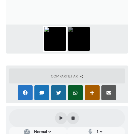
Documentos
Distritos
Água de Qualidade
Gasoduto (Gás Natural)
Feriados Municipais
Bairros Rurais
COMPARTILHAR
História
Galeria de Fotos
Ouvidoria Municipal
Audiências Públicas
Arquivos para Download