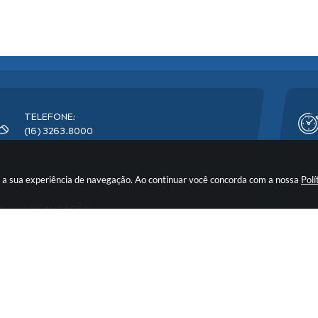
TELEFONE:
(16) 3263.8000
rar a sua experiência de navegação. Ao continuar você concorda com a nossa
Polí
LOCALIZAÇÃO:
Avenida Florêncio Terra, nº 399 - CEP: 14900-219
o do Sistema:
3.5.3 - 19/06/2026
Portal atualizado em:
07/08/