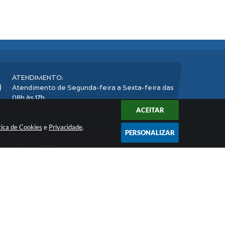
ATENDIMENTO:
Atendimento de Segunda-feira a Sexta-feira das
08h às 17h
ACEITAR
tica de Cookies
e
Privacidade
.
PERSONALIZAR
NEWSLETTER:
Inscreva-se
e receba nossos informativos
2026 16:37