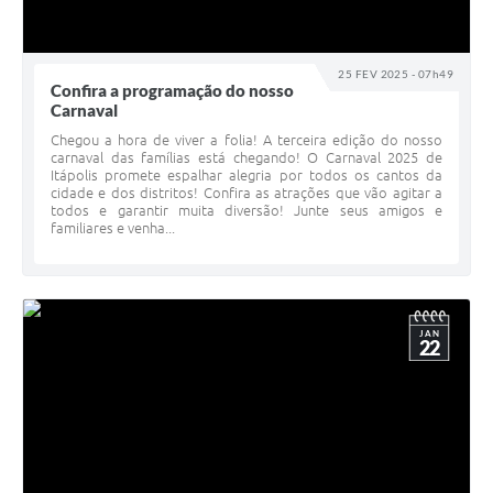
25 FEV 2025 - 07h49
Confira a programação do nosso
Carnaval
Chegou a hora de viver a folia! A terceira edição do nosso
carnaval das famílias está chegando! O Carnaval 2025 de
Itápolis promete espalhar alegria por todos os cantos da
cidade e dos distritos! Confira as atrações que vão agitar a
todos e garantir muita diversão! Junte seus amigos e
familiares e venha...
JAN
22