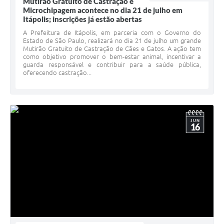
Mutirão Gratuito de Castração e
Microchipagem acontece no dia 21 de julho em
Itápolis; inscrições já estão abertas
A Prefeitura de Itápolis, em parceria com o Governo do
Estado de São Paulo, realizará no dia 21 de julho um grande
Mutirão Gratuito de Castração de Cães e Gatos. A ação tem
como objetivo promover o bem-estar animal, incentivar a
guarda responsável e contribuir para a saúde pública,
oferecendo castração...
JUN
16