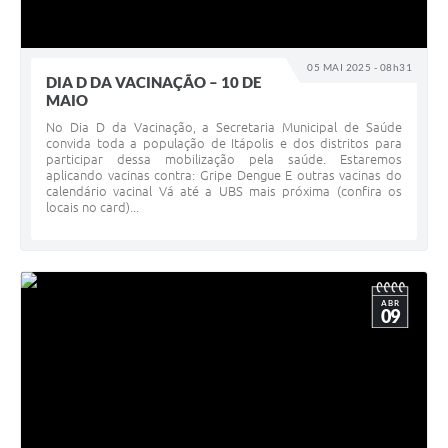
05 MAI 2025 - 08h31
DIA D DA VACINAÇÃO – 10 DE
MAIO
No Dia D da Vacinação, a Secretaria Municipal de Saúde
convida toda a população de Itápolis e dos distritos para
participar dessa mobilização pela saúde. Estaremos
aplicando vacinas contra: Gripe Dengue E outras vacinas do
calendário vacinal Vá até a UBS mais próxima (confira os
locais no card)...
ABR
09