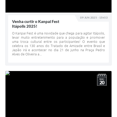
09 JUN 2025 - 15h53
Venha curtir o Kanpai Fest
Itápolis 2025!
O Kanpai Fest é uma novidade que chega para agitar Itápolis,
levar muito entretenimento para a população e promover
uma troca cultural entre os participantes! O evento que
celebra os 130 anos do Tratado de Amizade entre Brasil e
Japão irá e acontecer no dia 21 de junho na Praça Pedro
Alves de Oliveira a...
MAI
20