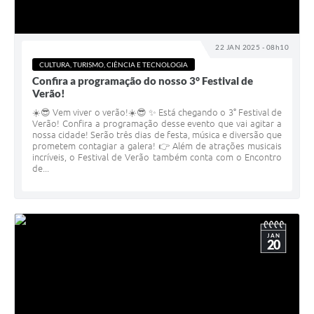
22 JAN 2025 - 08h10
CULTURA, TURISMO, CIÊNCIA E TECNOLOGIA
Confira a programação do nosso 3° Festival de
Verão!
☀️😎 Vem viver o verão!☀️😎 ✨ Está chegando o 3° Festival de
Verão! Confira a programação desse evento que vai agitar a
nossa cidade! Serão três dias de festa, música e diversão que
prometem contagiar a galera! 👉 Além de atrações musicais
incríveis, o Festival de Verão também conta com o Encontro
de...
JAN
20