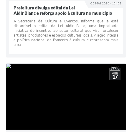
05 MAI 2026 - 15h53
Prefeitura divulga edital da Lei
Aldir Blanc e reforça apoio à cultura no município
A Secretaria de Cultura e Eventos, informa que já está
disponível o edital da Lei Aldir Blanc, uma importante
iniciativa de incentivo ao setor cultural que visa fortalecer
artistas, produtores e espaços culturais locais. A ação integra
a política nacional de fomento à cultura e representa mais
uma...
ABR
17