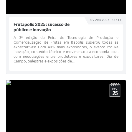
09 ABR 2025 - 11h11
Frutápolis 2025: sucesso de
público e inovação
A 3ª edição da Feira de Tecnologia de Produção e
Comercialização de Frutas em Itápolis superou todas as
expectativas! Com 40% mais expositores, o evento trouxe
inovação, conteúdo técnico e movimentou a economia local
com negociações entre produtores e expositores. Dia de
Campo, palestras e exposições de...
FEV
25