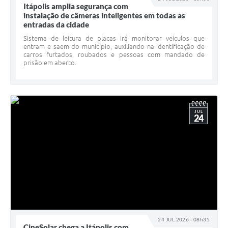
Itápolis amplia segurança com
Documentos
instalação de câmeras inteligentes em todas as
entradas da cidade
Distritos
Sistema de leitura de placas irá monitorar veículos que
entram e saem do município, auxiliando na identificação de
Água de Qualidade
carros furtados, roubados e pessoas com mandado de
prisão em aberto.
Gasoduto (Gás Natural)
Feriados Municipais
Bairros Rurais
JUL
24
História
Galeria de Fotos
Ouvidoria Municipal
Audiências Públicas
Arquivos para Download
24 JUL 2026 - 08h35
CineSolar chega a Itápolis com