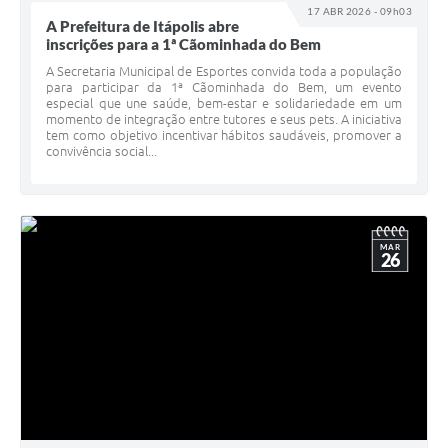
17 ABR 2026 - 09h03
A Prefeitura de Itápolis abre
inscrições para a 1ª Cãominhada do Bem
A Secretaria Municipal de Esportes convida toda a população
para participar da 1ª Cãominhada do Bem, um evento
especial que une saúde, bem-estar e solidariedade em um
momento de integração entre tutores e seus pets. A iniciativa
tem como objetivo incentivar hábitos saudáveis, promover a
convivência social...
MAR
26