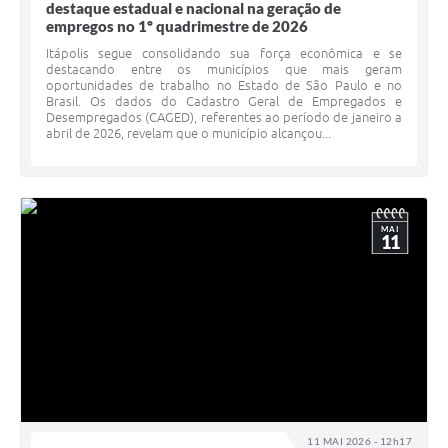
destaque estadual e nacional na geração de
empregos no 1º quadrimestre de 2026
Itápolis segue consolidando sua força econômica e se
destacando entre os municípios que mais geram
oportunidades de trabalho no Estado de São Paulo e no
Brasil. Os dados do Cadastro Geral de Empregados e
Desempregados (CAGED), referentes ao período de janeiro a
abril de 2026, revelam que o município alcançou...
MAI
11
11 MAI 2026 - 12h17