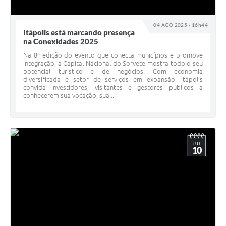
04 AGO 2025 - 16h44
Itápolis está marcando presença
na Conexidades 2025
Na 8ª edição do evento que conecta municípios e promove
integração, a Capital Nacional do Sorvete mostra todo o seu
potencial turístico e de negócios. Com economia
diversificada e setor de serviços em expansão, Itápolis
convida investidores, visitantes e gestores públicos a
conhecerem sua vocação, sua...
JUL
10