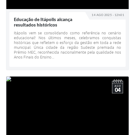
14 AGO 2025 - 12h01
Educação de Itápolis alcança
resultados históricos
Itápolis vem se consolidando como referência no cenário
educacional! Nos últimos meses, celebramos conquistas
históricas que refletem o esforço da gestão em toda a rede
municipal: Única cidade da região Sudeste premiada no
Prêmio MEC, reconhecida nacionalmente pela qualidade nos
Anos Finais do Ensino...
AGO
04