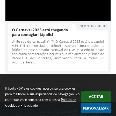
20 JAN 2025 - 08h34
O Carnaval 2025 está chegando
para contagiar Itápolis!
🎉 Eu sou do carnaval! 🎉 🎊 O Carnaval 2025 está chegando!
A Prefeitura Municipal de Itápolis espera encontrar todos os
foliões no nossa amado carnaval de rua! ✨ A edição deste
ano conta com atrações incríveis que vão animar o público de
Itápolis e dos distritos, envolvendo toda a todos! ✅
Acompanhe as...
Itápolis - SP e os cookies: nosso site usa cookies
para melhorar a sua experiência de navegação. Ao
ACEITAR
continuar você concorda com a nossa
Política de
Cookies
e
Privacidade
.
PERSONALIZAR
Telefone: (16) 3263.8000
Endereço: Avenida Florêncio Terra, nº 399 | CEP: 14900-219