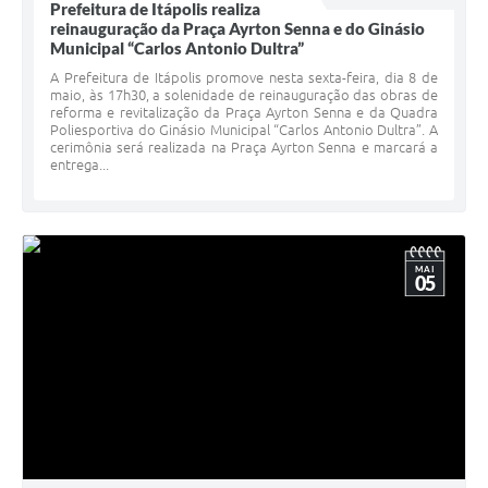
Prefeitura de Itápolis realiza
reinauguração da Praça Ayrton Senna e do Ginásio
Municipal “Carlos Antonio Dultra”
A Prefeitura de Itápolis promove nesta sexta-feira, dia 8 de
maio, às 17h30, a solenidade de reinauguração das obras de
reforma e revitalização da Praça Ayrton Senna e da Quadra
Poliesportiva do Ginásio Municipal “Carlos Antonio Dultra”. A
cerimônia será realizada na Praça Ayrton Senna e marcará a
entrega...
MAI
05