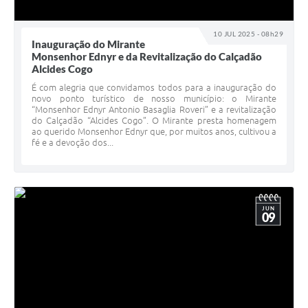
10 JUL 2025 - 08h29
Inauguração do Mirante
Monsenhor Ednyr e da Revitalização do Calçadão
Alcides Cogo
É com alegria que convidamos todos para a inauguração do
novo ponto turístico de nosso município: o Mirante
“Monsenhor Ednyr Antonio Basaglia Roveri” e a revitalização
do Calçadão “Alcides Cogo”. O Mirante presta homenagem
ao querido Monsenhor Ednyr que, por muitos anos, cultivou a
fé e a devoção dos...
JUN
09