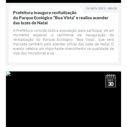
26 NOV 2025 - 08h28
Prefeitura inaugura revitalização
do Parque Ecológico “Boa Vista” e realiza acender
das luzes de Natal
A Prefeitura convida toda a população para participar de um
momento especial: a cerimônia de inauguração da
revitalização do Parque Ecológico “Boa Vista”, que será
marcada também pelo acender oficial das luzes de Natal. O
evento celebra um importante investimento na qualidade de
vida dos moradores e na...
OUT
30