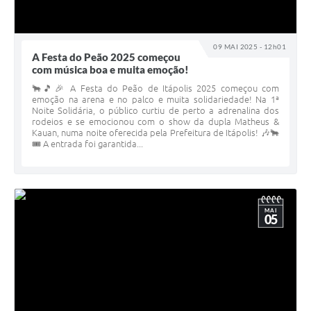
09 MAI 2025 - 12h01
A Festa do Peão 2025 começou
com música boa e muita emoção!
🐂🎵🎉 A Festa do Peão de Itápolis 2025 começou com
emoção na arena e no palco e muita solidariedade! Na 1ª
Noite Solidária, o público curtiu de perto a adrenalina dos
rodeios e se emocionou com o show da dupla Matheus &
Kauan, numa noite oferecida pela Prefeitura de Itápolis! 🎶🐂
🎟 A entrada foi garantida...
MAI
05