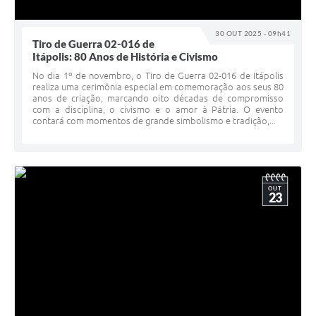
30 OUT 2025 - 09h41
Tiro de Guerra 02-016 de
Itápolis: 80 Anos de História e Civismo
No dia 1º de novembro, o Tiro de Guerra 02-016 de Itápolis
realiza uma cerimônia especial em comemoração aos seus 80
anos de criação, marcando oito décadas de compromisso
com a disciplina, o civismo e o amor à Pátria. O evento
contará com momentos de grande simbolismo e tradição,...
OUT
23