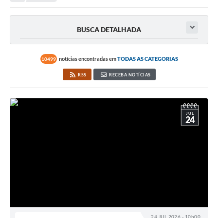
Secretarias
Serviços Online
BUSCA DETALHADA
Carta de Serviços
Contato
notícias encontradas em
TODAS AS CATEGORIAS
10499
RSS
RECEBA NOTÍCIAS
Legislação
Editais
JUL
Contratos
24
Vagas de Emprego - PAT
Plano Diretor
Planos de Tecnologia da Informação e Comunicação
Via Rápida Empresa
Itinerário do Transporte Público de Itápolis
24 JUL 2026 - 10h00