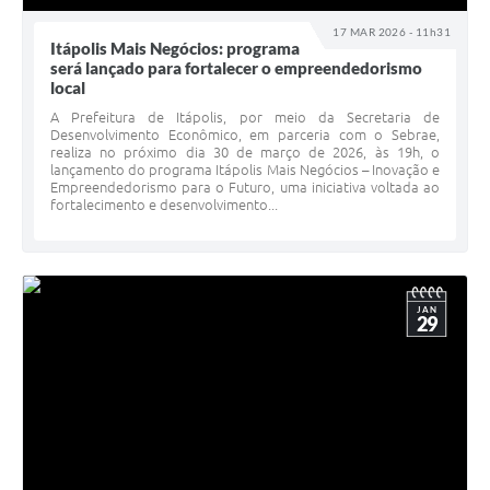
17 MAR 2026 - 11h31
Itápolis Mais Negócios: programa
será lançado para fortalecer o empreendedorismo
local
A Prefeitura de Itápolis, por meio da Secretaria de
Desenvolvimento Econômico, em parceria com o Sebrae,
realiza no próximo dia 30 de março de 2026, às 19h, o
lançamento do programa Itápolis Mais Negócios – Inovação e
Empreendedorismo para o Futuro, uma iniciativa voltada ao
fortalecimento e desenvolvimento...
JAN
29