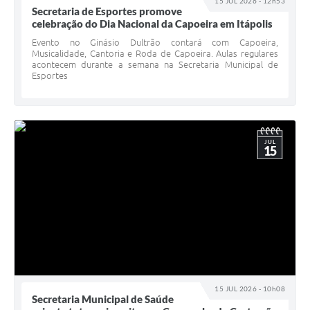
15 JUL 2026 - 12h53
Secretaria de Esportes promove
e-SIC
celebração do Dia Nacional da Capoeira em Itápolis
Evento no Ginásio Dultrão contará com Capoeira,
Diário Oficial
Musicalidade, Cantoria e Roda de Capoeira. Aulas regulares
acontecem durante a semana na Secretaria Municipal de
Esportes
JUL
15
15 JUL 2026 - 10h08
Secretaria Municipal de Saúde