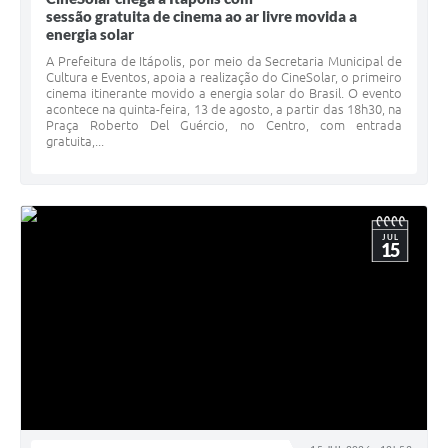
Carta de Serviços
sessão gratuita de cinema ao ar livre movida a
energia solar
Notícias
A Prefeitura de Itápolis, por meio da Secretaria Municipal de
Cultura e Eventos, apoia a realização do CineSolar, o primeiro
Turismo
cinema itinerante movido a energia solar do Brasil. O evento
acontece na quinta-feira, 13 de agosto, a partir das 18h30, na
Galeria de Vídeos
Praça Roberto Del Guércio, no Centro, com entrada
gratuita,...
Projetos
Contas Públicas
Links
JUL
15
Telefones Úteis
Transparência
Enquete
Jornal
Agenda