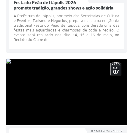
Festa do Peão de Itápolis 2026
promete tradição, grandes shows e ação solidária
A Prefeitura de Itápolis, por meio das Secretarias de Cultura
e Eventos, Turismo e Negócios, prepara mais uma edição da
tradicional Festa do Peão de Itápolis, considerada uma das
festas mais aguardadas e charmosas de toda a região. O
evento será realizado nos dias 14, 15 e 16 de maio, no
Recinto do Clube de...
MAI
07
07 MAI 2026 - 10h39