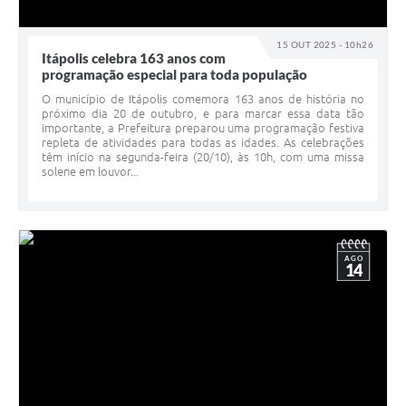
15 OUT 2025 - 10h26
Itápolis celebra 163 anos com
programação especial para toda população
O município de Itápolis comemora 163 anos de história no
próximo dia 20 de outubro, e para marcar essa data tão
importante, a Prefeitura preparou uma programação festiva
repleta de atividades para todas as idades. As celebrações
têm início na segunda-feira (20/10), às 10h, com uma missa
solene em louvor...
AGO
14