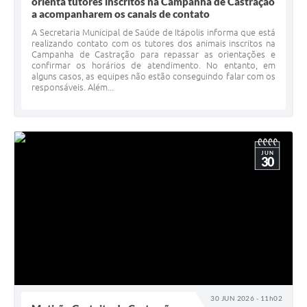
orienta tutores inscritos na Campanha de Castração
a acompanharem os canais de contato
A Secretaria Municipal de Saúde de Itápolis informa que está
realizando contato com os tutores dos animais inscritos na
Campanha de Castração para repassar as orientações e
confirmar os horários de atendimento. No entanto, em
alguns casos, as equipes não estão conseguindo falar com os
responsáveis. Além...
JUN
30
30 JUN 2026 - 11h02