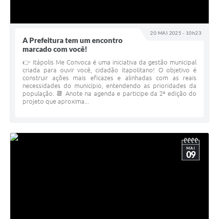
20 MAI 2025 - 10h23
A Prefeitura tem um encontro
marcado com você!
👉 Itápolis Me Convoca é uma iniciativa da gestão municipal
criada para ouvir você, cidadão itapolitano! O objetivo é
construir ações mais eficazes e alinhadas com as reais
necessidades do município, entendendo as prioridades da
população. 📆 Anote na agenda e participe da 2ª edição do
projeto que aproxima...
MAI
09