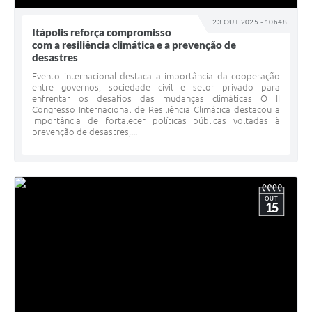
23 OUT 2025 - 10h48
Itápolis reforça compromisso
com a resiliência climática e a prevenção de
desastres
Evento internacional destaca a importância da cooperação
entre governos, sociedade civil e setor privado para
enfrentar os desafios das mudanças climáticas O II
Congresso Internacional de Resiliência Climática destacou a
importância de fortalecer políticas públicas voltadas à
prevenção de desastres,...
OUT
15