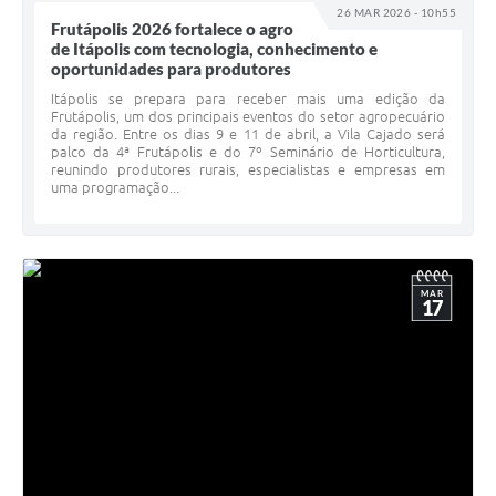
26 MAR 2026 - 10h55
Frutápolis 2026 fortalece o agro
de Itápolis com tecnologia, conhecimento e
oportunidades para produtores
Itápolis se prepara para receber mais uma edição da
Frutápolis, um dos principais eventos do setor agropecuário
da região. Entre os dias 9 e 11 de abril, a Vila Cajado será
palco da 4ª Frutápolis e do 7º Seminário de Horticultura,
reunindo produtores rurais, especialistas e empresas em
uma programação...
MAR
17