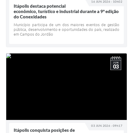
16 JUN 2026 - 10h02
Itápolis destaca potencial
econômico, turístico e industrial durante a 9ª edição
do Conexidades
Município participa de um dos maiores eventos de gestão
pública, desenvolvimento e oportunidades do país, realizado
em Campos do Jordão
JUN
03
03 JUN 2026 - 09h17
Itápolis conquista posições de