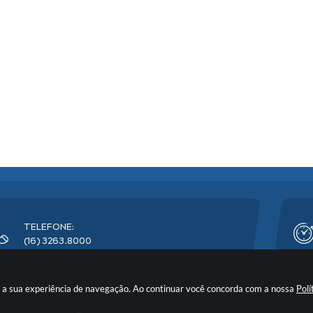
TELEFONE:
(16) 3263.8000
rar a sua experiência de navegação. Ao continuar você concorda com a nossa
Polí