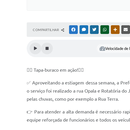
COMPARTILHAR
FACEBOOK
MESSENGER
TWITTER
WHATSAPP
OUTRAS
Velocidade de l
👷‍♀️ Tapa-buraco em ação!👷‍♀️
✅ Aproveitando a estiagem dessa semana, a Prefei
o serviço foi realizado a rua Opala e Rotatória do 
pelas chuvas, como por exemplo a Rua Terra.
👉 Para atender a alta demanda é necessário rapid
equipe reforçada de funcionários e todos os veícul