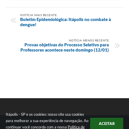
e-SIC
NOTÍCIA MAIS RECENTE
Diário Oficial
Boletim Epidemiológica: Itápolis no combate à
dengue!
NOTÍCIA MENOS RECENTE
Provas objetivas do Processo Seletivo para
Professores acontece neste domingo (12/01)
Itápolis - SP e os cookies: nosso site usa cookies
para melhorar a sua experiência de navegação. Ao
ACEITAR
Telefone: (16) 3263.8000
continuar você concorda com a nossa
Política de