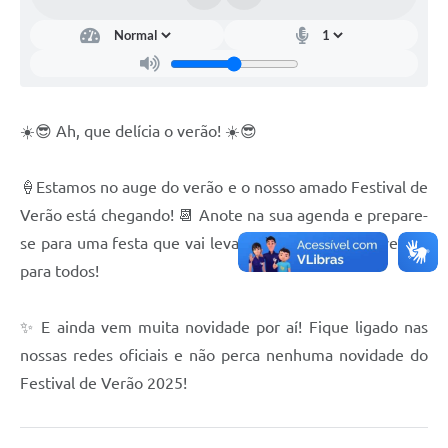
Documentos
Distritos
Água de Qualidade
☀️😎 Ah, que delícia o verão! ☀️😎
Gasoduto (Gás Natural)
Feriados Municipais
🍦Estamos no auge do verão e o nosso amado Festival de
Verão está chegando! 📆 Anote na sua agenda e prepare-
Bairros Rurais
se para uma festa que vai levar muita energia e diversão
História
para todos!
Galeria de Fotos
✨ E ainda vem muita novidade por aí! Fique ligado nas
Ouvidoria Municipal
nossas redes oficiais e não perca nenhuma novidade do
Audiências Públicas
Festival de Verão 2025!
Arquivos para Download