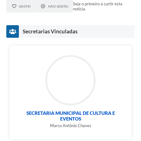
Carta de Serviços
Seja o primeiro a curtir esta
GOSTEI
NÃO GOSTEI
notícia.
Notícias
Turismo
Secretarias Vinculadas
Galeria de Vídeos
Projetos
Contas Públicas
Links
Telefones Úteis
Transparência
Enquete
SECRETARIA MUNICIPAL DE CULTURA E
EVENTOS
Jornal
Marco Antônio Chaves
Agenda