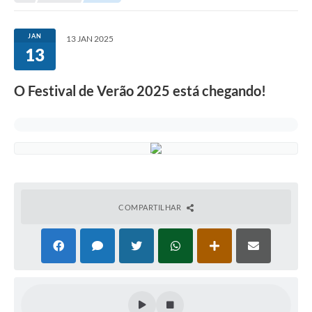
Secretarias
Serviços Online
JAN
13 JAN 2025
13
Carta de Serviços
Contato
O Festival de Verão 2025 está chegando!
Legislação
Editais
Contratos
Vagas de Emprego - PAT
COMPARTILHAR
Plano Diretor
Planos de Tecnologia da Informação e Comunicação
Via Rápida Empresa
Itinerário do Transporte Público de Itápolis