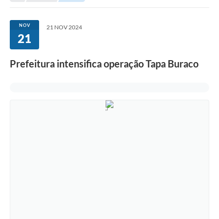
Secretarias
Serviços Online
NOV
21 NOV 2024
21
Carta de Serviços
Contato
Prefeitura intensifica operação Tapa Buraco
Legislação
Editais
Contratos
Vagas de Emprego - PAT
Plano Diretor
Planos de Tecnologia da Informação e Comunicação
Via Rápida Empresa
Itinerário do Transporte Público de Itápolis