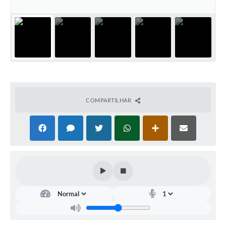
Documentos
Distritos
Água de Qualidade
Gasoduto (Gás Natural)
Feriados Municipais
COMPARTILHAR
Bairros Rurais
História
Galeria de Fotos
Ouvidoria Municipal
Audiências Públicas
Arquivos para Download