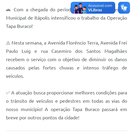
Carta de Serviços
🚗 Com a chegada do período de chuvas, a Prefeitura
Notícias
Municipal de Itápolis intensificou o trabalho da Operação
Turismo
Tapa Buraco!
Galeria de Vídeos
⚠️ Nesta semana, a Avenida Florêncio Terra, Avenida Frei
Projetos
Paulo Luig e rua Casemiro dos Santos Magalhães
recebem o serviço com o objetivo de diminuir os danos
Contas Públicas
causados pelas fortes chuvas e intenso tráfego de
Links
veículos.
Telefones Úteis
✅ A atuação busca proporcionar melhores condições para
Transparência
o trânsito de veículos e pedestres em todas as vias do
Enquete
nosso município! A operação Tapa Buraco passará em
breve por outros pontos da cidade!
Jornal
Agenda