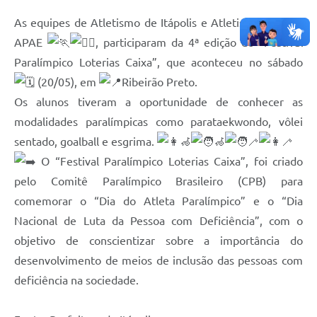
Carta de Serviços
As equipes de Atletismo de Itápolis e Atletismo ACD da
Notícias
APAE
, participaram da 4ª edição do “Festival
Turismo
Paralímpico Loterias Caixa”, que aconteceu no sábado
(20/05), em
Ribeirão Preto.
Galeria de Vídeos
Os alunos tiveram a oportunidade de conhecer as
Projetos
modalidades paralímpicas como parataekwondo, vôlei
sentado, goalball e esgrima.
Contas Públicas
O “Festival Paralímpico Loterias Caixa”, foi criado
Links
pelo Comitê Paralímpico Brasileiro (CPB) para
Telefones Úteis
comemorar o “Dia do Atleta Paralímpico” e o “Dia
Nacional de Luta da Pessoa com Deficiência”, com o
Transparência
objetivo de conscientizar sobre a importância do
Enquete
desenvolvimento de meios de inclusão das pessoas com
deficiência na sociedade.
Jornal
Agenda