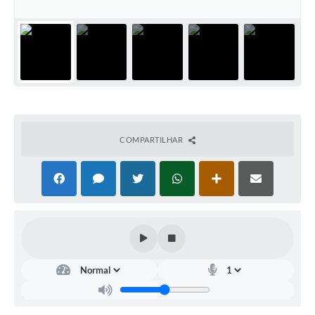
Documentos
Distritos
Água de Qualidade
Gasoduto (Gás Natural)
Feriados Municipais
COMPARTILHAR
Bairros Rurais
História
Galeria de Fotos
Ouvidoria Municipal
Audiências Públicas
Arquivos para Download