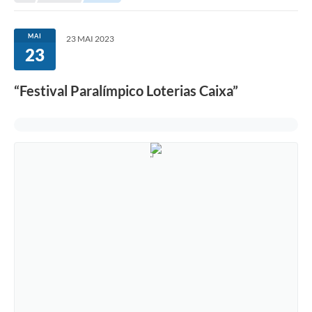
Secretarias
Serviços Online
MAI
23 MAI 2023
23
Carta de Serviços
Contato
“Festival Paralímpico Loterias Caixa”
Legislação
Editais
Contratos
Vagas de Emprego - PAT
Plano Diretor
Planos de Tecnologia da Informação e Comunicação
Via Rápida Empresa
Itinerário do Transporte Público de Itápolis