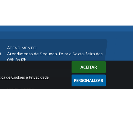
ATENDIMENTO:
Atendimento de Segunda-feira a Sexta-feira das
08h às 17h
ACEITAR
tica de Cookies
e
Privacidade
.
PERSONALIZAR
NEWSLETTER:
Inscreva-se
e receba nossos informativos
2026 16:37