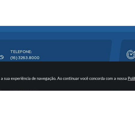
TELEFONE:
(16) 3263.8000
rar a sua experiência de navegação. Ao continuar você concorda com a nossa
Polí
LOCALIZAÇÃO:
Avenida Florêncio Terra, nº 399 - CEP: 14900-219
o do Sistema:
3.5.3 - 19/06/2026
Portal atualizado em:
07/08/