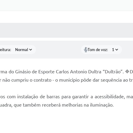
 MÍDIAS
RECEBA NOTÍCIAS
eitura:
Tom de voz:
rma do Ginásio de Esporte Carlos Antonio Dultra “Dultrão”. 🔷De
r não cumpriu o contrato - o município pôde dar sequência ao tr
ros com instalação de barras para garantir a acessibilidade, m
 quadra, que também receberá melhorias na iluminação.