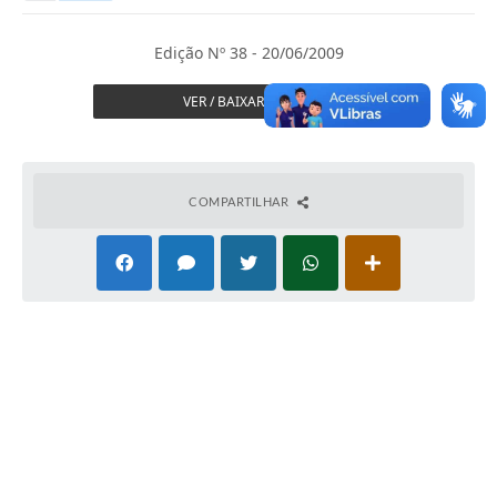
Secretarias
Serviços Online
Edição Nº 38 - 20/06/2009
Carta de Serviços
VER / BAIXAR JORNAL
Contato
Legislação
COMPARTILHAR
Editais
Contratos
Vagas de Emprego - PAT
Plano Diretor
Planos de Tecnologia da Informação e Comunicação
Via Rápida Empresa
Itinerário do Transporte Público de Itápolis