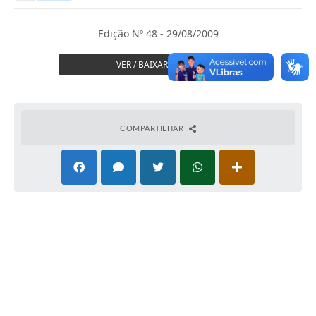
Secretarias
Serviços Online
Edição Nº 48 - 29/08/2009
Carta de Serviços
VER / BAIXAR JORNAL
Contato
Legislação
COMPARTILHAR
Editais
Contratos
Vagas de Emprego - PAT
Plano Diretor
Planos de Tecnologia da Informação e Comunicação
Via Rápida Empresa
Itinerário do Transporte Público de Itápolis