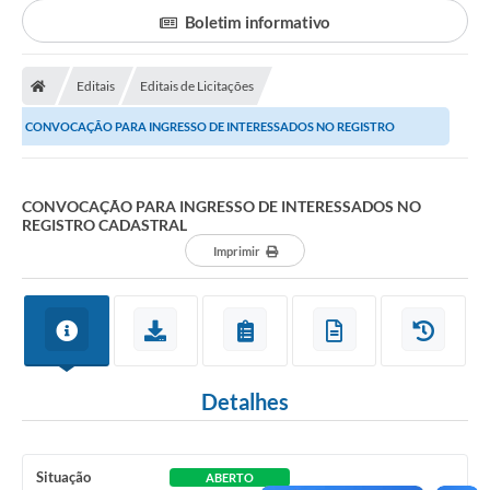
Secretarias
Boletim informativo
Serviços Online
Editais
Editais de Licitações
Carta de Serviços
CONVOCAÇÃO PARA INGRESSO DE INTERESSADOS NO REGISTRO
Contato
CADASTRAL
Legislação
CONVOCAÇÃO PARA INGRESSO DE INTERESSADOS NO
Editais
REGISTRO CADASTRAL
Imprimir
Contratos
Vagas de Emprego - PAT
Plano Diretor
Planos de Tecnologia da Informação e Comunicação
Detalhes
Via Rápida Empresa
Itinerário do Transporte Público de Itápolis
Situação
ABERTO