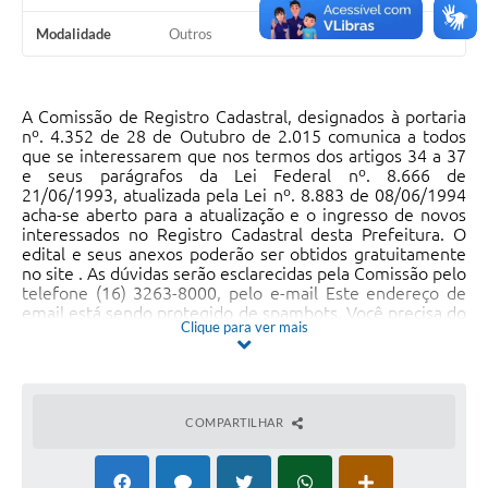
Documentos
Modalidade
Outros
Distritos
Água de Qualidade
A Comissão de Registro Cadastral, designados à portaria
nº. 4.352 de 28 de Outubro de 2.015 comunica a todos
Gasoduto (Gás Natural)
que se interessarem que nos termos dos artigos 34 a 37
e seus parágrafos da Lei Federal nº. 8.666 de
21/06/1993, atualizada pela Lei nº. 8.883 de 08/06/1994
Feriados Municipais
acha-se aberto para a atualização e o ingresso de novos
interessados no Registro Cadastral desta Prefeitura. O
Bairros Rurais
edital e seus anexos poderão ser obtidos gratuitamente
no site . As dúvidas serão esclarecidas pela Comissão pelo
História
telefone (16) 3263-8000, pelo e-mail
Este endereço de
email está sendo protegido de spambots. Você precisa do
Galeria de Fotos
Clique para ver mais
JavaScript ativado para vê-lo.
e
Este endereço de email
está sendo protegido de spambots. Você precisa do
Ouvidoria Municipal
JavaScript ativado para vê-lo.
, ou ainda na Avenida
Florêncio Terra, nº 399, Centro, Itápolis/SP. Para que não
Audiências Públicas
seja alegada ignorância é publicado o presente edital nos
COMPARTILHAR
termos do § 1° do artigo 34 da Lei Federal nº. 8.666 de
21/06/1993 e suas alterações.
Arquivos para Download