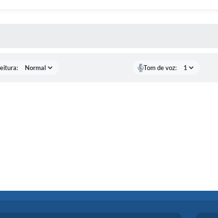
 MÍDIAS
eitura:
Tom de voz: