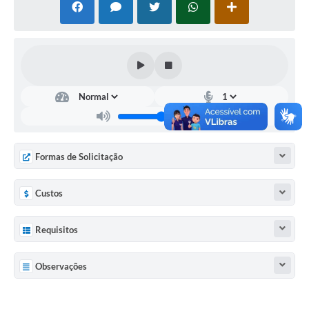
Documentos
Distritos
Água de Qualidade
Gasoduto (Gás Natural)
Feriados Municipais
Bairros Rurais
Formas de Solicitação
História
Custos
Galeria de Fotos
Requisitos
Ouvidoria Municipal
Audiências Públicas
Observações
Arquivos para Download