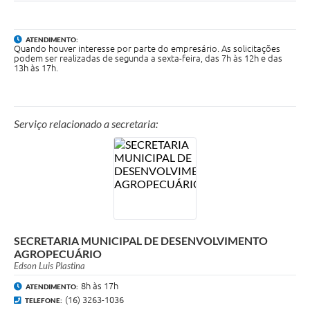
Carta de Serviços
Notícias
ATENDIMENTO:
Quando houver interesse por parte do empresário. As solicitações
Turismo
podem ser realizadas de segunda a sexta-feira, das 7h às 12h e das
13h às 17h.
Galeria de Vídeos
Projetos
Serviço relacionado a secretaria:
Contas Públicas
Links
Telefones Úteis
Transparência
SECRETARIA MUNICIPAL DE DESENVOLVIMENTO
Enquete
AGROPECUÁRIO
Edson Luis Plastina
Jornal
8h às 17h
ATENDIMENTO:
(16) 3263-1036
Agenda
TELEFONE: