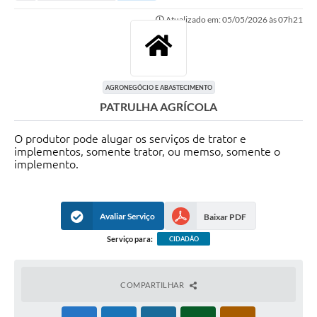
Secretarias
Atualizado em: 05/05/2026 às 07h21
Serviços Online
Carta de Serviços
Contato
AGRONEGÓCIO E ABASTECIMENTO
PATRULHA AGRÍCOLA
Legislação
O produtor pode alugar os serviços de trator e
Editais
implementos, somente trator, ou memso, somente o
implemento.
Contratos
Vagas de Emprego - PAT
Avaliar Serviço
Baixar PDF
Plano Diretor
Serviço para:
CIDADÃO
Planos de Tecnologia da Informação e Comunicação
Via Rápida Empresa
COMPARTILHAR
Itinerário do Transporte Público de Itápolis