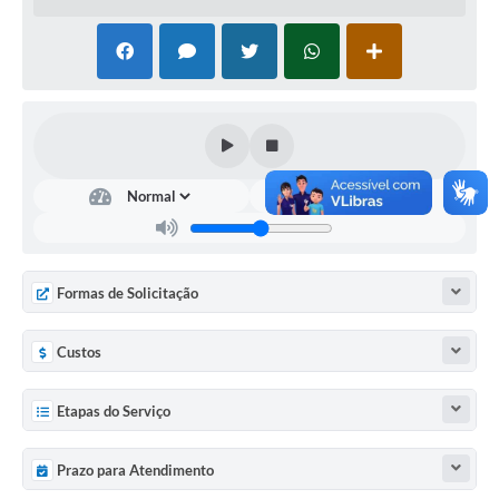
Documentos
Distritos
Água de Qualidade
Gasoduto (Gás Natural)
Feriados Municipais
Bairros Rurais
História
Formas de Solicitação
Galeria de Fotos
Custos
Ouvidoria Municipal
Etapas do Serviço
Audiências Públicas
Arquivos para Download
Prazo para Atendimento