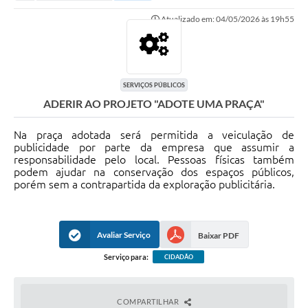
Secretarias
Atualizado em: 04/05/2026 às 19h55
Serviços Online
Carta de Serviços
Contato
SERVIÇOS PÚBLICOS
ADERIR AO PROJETO "ADOTE UMA PRAÇA"
Legislação
Na praça adotada será permitida a veiculação de
Editais
publicidade por parte da empresa que assumir a
responsabilidade pelo local. Pessoas físicas também
Contratos
podem ajudar na conservação dos espaços públicos,
porém sem a contrapartida da exploração publicitária.
Vagas de Emprego - PAT
Plano Diretor
Avaliar Serviço
Baixar PDF
Planos de Tecnologia da Informação e Comunicação
Serviço para:
CIDADÃO
Via Rápida Empresa
Itinerário do Transporte Público de Itápolis
COMPARTILHAR