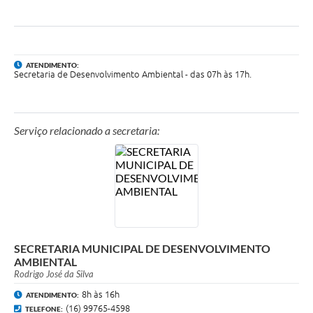
Carta de Serviços
Notícias
Turismo
ATENDIMENTO:
Secretaria de Desenvolvimento Ambiental - das 07h às 17h.
Galeria de Vídeos
Projetos
Serviço relacionado a secretaria:
Contas Públicas
Links
Telefones Úteis
Transparência
SECRETARIA MUNICIPAL DE DESENVOLVIMENTO
Enquete
AMBIENTAL
Rodrigo José da Silva
Jornal
8h às 16h
ATENDIMENTO:
Agenda
(16) 99765-4598
TELEFONE: