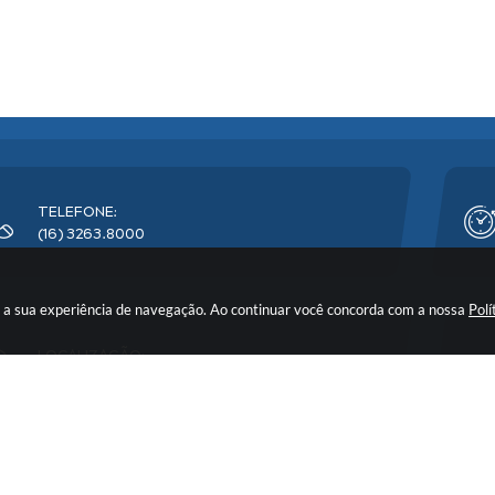
TELEFONE:
(16) 3263.8000
rar a sua experiência de navegação. Ao continuar você concorda com a nossa
Polí
LOCALIZAÇÃO:
Avenida Florêncio Terra, nº 399 - CEP: 14900-219
o do Sistema:
3.5.3 - 19/06/2026
Portal atualizado em:
07/08/