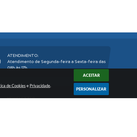
ATENDIMENTO:
Atendimento de Segunda-feira a Sexta-feira das
08h às 17h
ACEITAR
tica de Cookies
e
Privacidade
.
PERSONALIZAR
NEWSLETTER:
Inscreva-se
e receba nossos informativos
2026 16:37