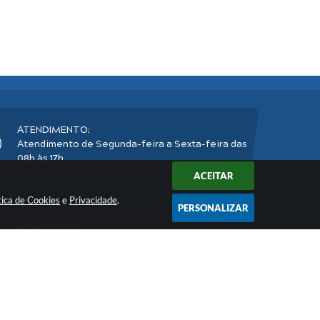
ATENDIMENTO:
Atendimento de Segunda-feira a Sexta-feira das
08h às 17h
ACEITAR
tica de Cookies
e
Privacidade
.
PERSONALIZAR
NEWSLETTER:
Inscreva-se
e receba nossos informativos
2026 16:37