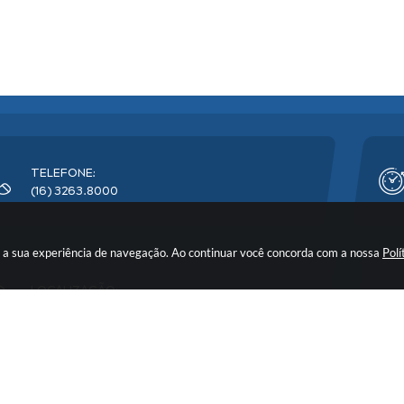
TELEFONE:
(16) 3263.8000
rar a sua experiência de navegação. Ao continuar você concorda com a nossa
Polí
LOCALIZAÇÃO:
Avenida Florêncio Terra, nº 399 - CEP: 14900-219
o do Sistema:
3.5.3 - 19/06/2026
Portal atualizado em:
07/08/