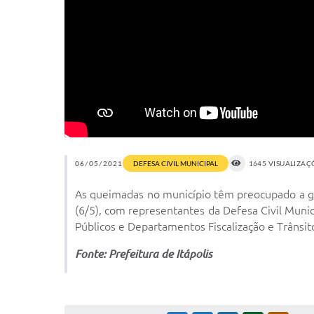
06/05/2021
DEFESA CIVIL MUNICIPAL
1645 VISUALIZAÇ
As queimadas no município têm preocupado a ges
(6/5), com representantes da Defesa Civil Munic
Públicos e Departamentos Fiscalização e Trânsit
Fonte: Prefeitura de Itápolis