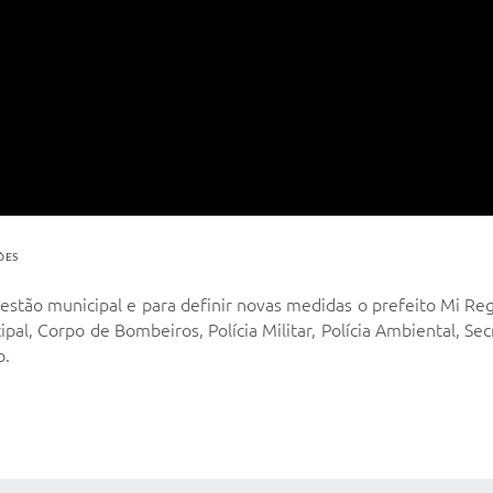
ÕES
tão municipal e para definir novas medidas o prefeito Mi Reg
ipal, Corpo de Bombeiros, Polícia Militar, Polícia Ambiental, S
o.