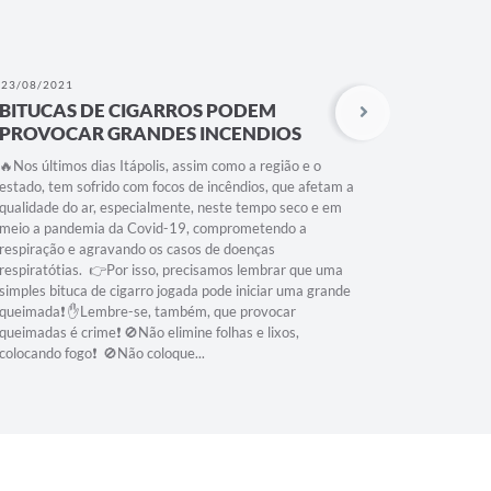
23/08/2021
15/07/202
BITUCAS DE CIGARROS PODEM
COMBA
PROVOCAR GRANDES INCENDIOS
A Lei Muni
queimadas 
🔥Nos últimos dias Itápolis, assim como a região e o
terrenos ba
estado, tem sofrido com focos de incêndios, que afetam a
expressam
qualidade do ar, especialmente, neste tempo seco e em
risco. Def
meio a pandemia da Covid-19, comprometendo a
população 
respiração e agravando os casos de doenças
casos de qu
respiratótias. 👉Por isso, precisamos lembrar que uma
imediatam
simples bituca de cigarro jogada pode iniciar uma grande
casos de d
queimada❗️ ✋Lembre-se, também, que provocar
qualquer ou
queimadas é crime❗️ 🚫Não elimine folhas e lixos,
colocando fogo❗️ 🚫Não coloque...