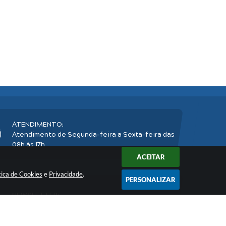
ATENDIMENTO:
Atendimento de Segunda-feira a Sexta-feira das
08h às 17h
ACEITAR
tica de Cookies
e
Privacidade
.
PERSONALIZAR
NEWSLETTER:
Inscreva-se
e receba nossos informativos