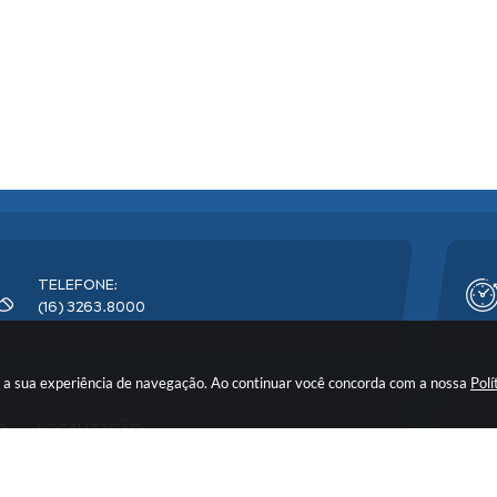
TELEFONE:
(16) 3263.8000
rar a sua experiência de navegação. Ao continuar você concorda com a nossa
Polí
LOCALIZAÇÃO:
Avenida Florêncio Terra, nº 399 - CEP: 14900-219