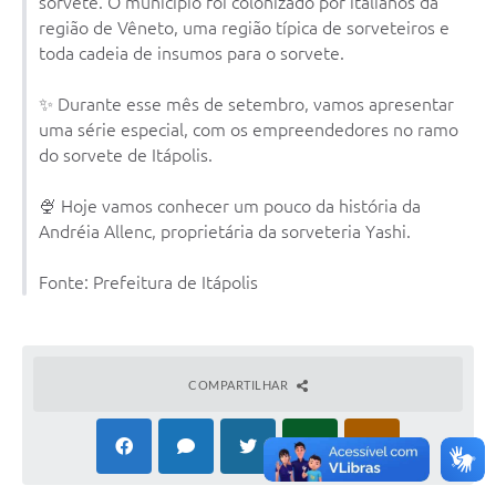
sorvete. O munícipio foi colonizado por italianos da
Documentos
região de Vêneto, uma região típica de sorveteiros e
toda cadeia de insumos para o sorvete.
Distritos
✨ Durante esse mês de setembro, vamos apresentar
Água de Qualidade
uma série especial, com os empreendedores no ramo
do sorvete de Itápolis.
Gasoduto (Gás Natural)
Feriados Municipais
🍨 Hoje vamos conhecer um pouco da história da
Andréia Allenc, proprietária da sorveteria Yashi.
Bairros Rurais
Fonte: Prefeitura de Itápolis
História
Galeria de Fotos
Ouvidoria Municipal
COMPARTILHAR
Audiências Públicas
Arquivos para Download