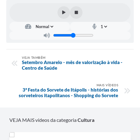
Carta de Serviços
Notícias
Turismo
Galeria de Vídeos
Projetos
VEJA TAMBÉM
Setembro Amarelo - mês de valorização à vida -
Contas Públicas
Centro de Saúde
Links
MAIS VÍDEOS
Telefones Úteis
3ª Festa do Sorvete de Itápolis - histórias dos
sorveteiros itapolitanos - Shopping do Sorvete
Transparência
Enquete
VEJA MAIS vídeos da categoria
Cultura
Jornal
Agenda